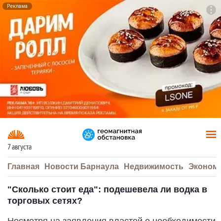
Реклама
To
F7
7 августа
Главная
Новости Барнаула
Недвижимость
Эконом
"Сколько стоит еда": подешевела ли водка в
торговых сетях?
Несмотря на заявления властей о необходимости