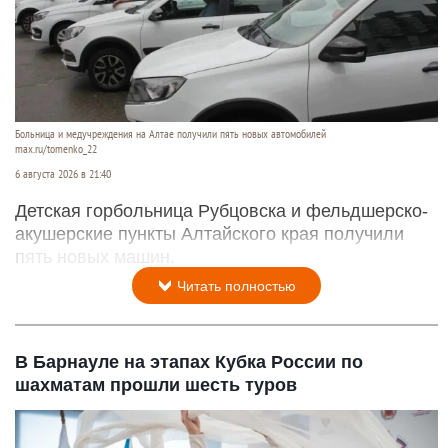
Больница и медучреждения на Алтае получили пять новых автомобилей
max.ru/tomenko_22
6 августа 2026 в 21:40
Детская горбольница Рубцовска и фельдшерско-
акушерские пункты Алтайского края получили
пять новых машин.
Читать полностью
В Барнауле на этапах Кубка России по
шахматам прошли шесть туров