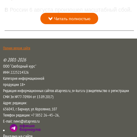
В России 6 августа произошел масштабный сбой.
Читать полностью
Полная версия сайта
© 2001-2026
ООО “Свободный курс”
ИНН 2225214326
Категория информационной
продукции 18+
Редакция информационных сайтов altapress.ru, sv-kurs.ru (свидетельство о регистрации
СМИ Эл №77-70984 от 13.09.2017)
Адрес редакции:
656043
,
г. Барнаул
,
ул. Короленко, 107
Телефон редакции:
+7 3852 26–45–26
,
E-mail:
news@altapress.ru
Реклама на сайте