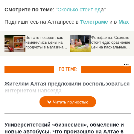
Смотрите по теме
: "
Сколько стоит ед
а"
Подпишитесь на Алтапресс в
Телеграме
и в
Max
Вот это поворот: как
Фотофакты. Сколько
изменились цены на
стоит еда: сравнение
продукты в магазинах
цен на пасхальные
Барнаула за три года
товары в барнаульских
магазинах
ПО ТЕМЕ:
Жителям Алтая предложили воспользоваться
интернетом навсегда
4 февраля 2015 в 10:04
Читать полностью
Университетский «бизнесмен», обмеление и
новые автобусы. Что произошло на Алтае 6