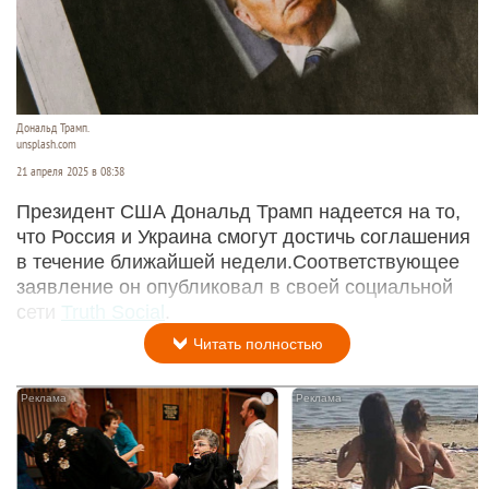
Дональд Трамп.
unsplash.com
21 апреля 2025 в 08:38
Президент США Дональд Трамп надеется на то,
что Россия и Украина смогут достичь соглашения
в течение ближайшей недели.Соответствующее
заявление он опубликовал в своей социальной
сети
Truth Social
.
Читать полностью
i