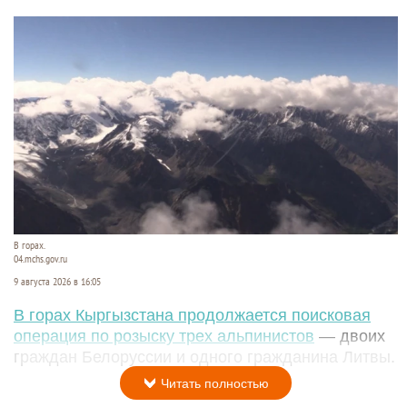
В горах.
04.mchs.gov.ru
9 августа 2026 в 16:05
В горах Кыргызстана продолжается поисковая
операция по розыску трех альпинистов
— двоих
граждан Белоруссии и одного гражданина Литвы.
Читать полностью