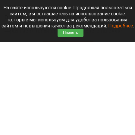
9 августа 2026 в 15:05
На сайте используются cookie. Продолжая пользоваться
сайтом, вы соглашаетесь на использование cookie,
В один из вечеров августа в небе над Телецким
которые мы используем для удобства пользования
озером разыгралось настоящее представление:
сайтом и повышения качества рекомендаций.
Подробнее
.
—разные оттенки оранжево-красного на фоне
Принять
синевы вод озера и величественных гор.
Читать полностью
День 1627-й. Самое важное к 9 августа