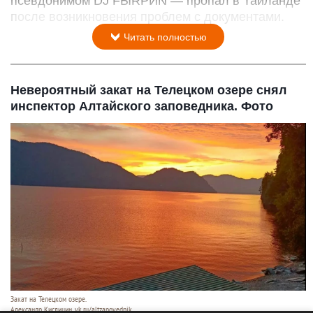
псевдонимом DJ FЫRРИN — пропал в Таиланде
после возникновения проблем с документами.
Читать полностью
Невероятный закат на Телецком озере снял
инспектор Алтайского заповедника. Фото
Закат на Телецком озере.
Александр Кислицин, vk.ru/altzapovednik