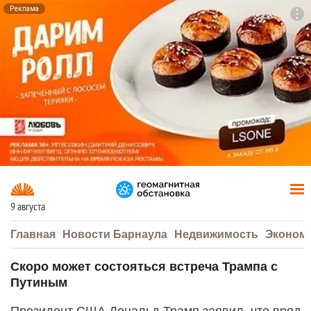
Реклама
To
F7
9 августа
Главная
Новости Барнаула
Недвижимость
Эконом
Скоро может состояться встреча Трампа с
Путиным
Президент США Дональд Трамп заявил, что вряд