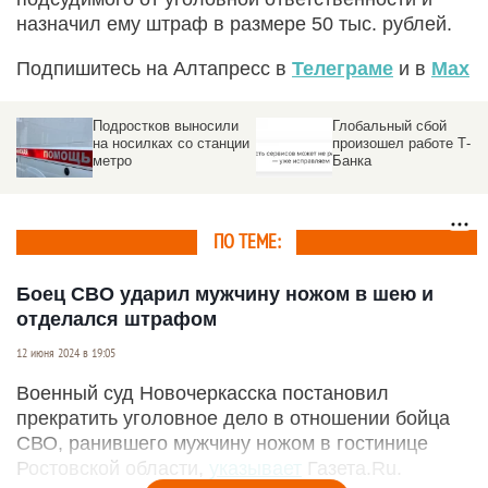
назначил ему штраф в размере 50 тыс. рублей.
Подпишитесь на Алтапресс в
Телеграме
и в
Max
Подростков выносили
Глобальный сбой
на носилках со станции
произошел работе Т-
метро
Банка
б
ПО ТЕМЕ:
Боец СВО ударил мужчину ножом в шею и
отделался штрафом
12 июня 2024 в 19:05
Военный суд Новочеркасска постановил
прекратить уголовное дело в отношении бойца
СВО, ранившего мужчину ножом в гостинице
Ростовской области,
указывает
Газета.Ru.