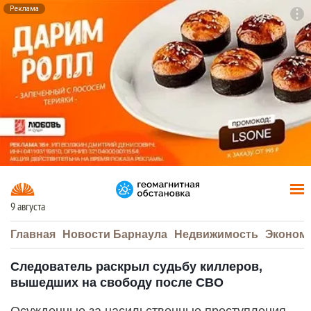
Реклама
To
F7
9 августа
Главная
Новости Барнаула
Недвижимость
Эконом
Следователь раскрыл судьбу киллеров,
вышедших на свободу после СВО
Осужденные за насильственные преступления,