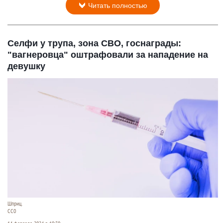
Читать полностью
Селфи у трупа, зона СВО, госнаграды:
"вагнеровца" оштрафовали за нападение на
девушку
Шприц.
СС0