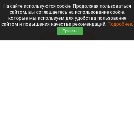
8 августа 2026 в 18:05
На сайте используются cookie. Продолжая пользоваться
сайтом, вы соглашаетесь на использование cookie,
Синоптики предупреждают, что с 9 по 13 августа
которые мы используем для удобства пользования
Алтайский край местами накроет аномальный
сайтом и повышения качества рекомендаций.
Подробнее
.
зной.
Принять
Читать полностью
Штукатурка с потолка едва не рухнула на
жительницу барнаульской многоэтажки.
Жалобы на УК