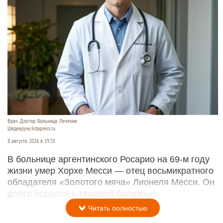
Врач. Доктор. Больница. Лечение
Шедеврум/Altapress.ru
8 августа 2026 в 19:35
В больнице аргентинского Росарио на 69-м году
жизни умер Хорхе Месси — отец восьмикратного
обладателя «Золотого мяча» Лионеля Месси. Он
долго боролся с тяжелой болезнью.
Читать полностью