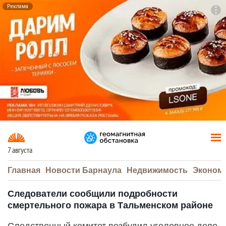
Реклама
To
F7
7 августа
Главная
Новости Барнаула
Недвижимость
Эконом
Следователи сообщили подробности
смертельного пожара в Тальменском районе
Следственный комитет возбудил уголовное дело