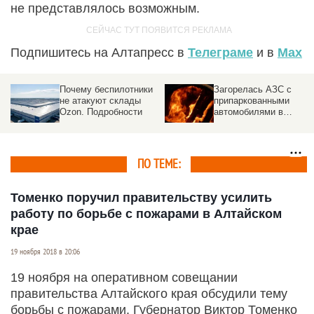
не представлялось возможным.
Подпишитесь на Алтапресс в
Телеграме
и в
Max
Почему беспилотники
Загорелась АЗС с
не атакуют склады
припаркованными
Ozon. Подробности
автомобилями в
российском городе
ПО ТЕМЕ:
Томенко поручил правительству усилить
работу по борьбе с пожарами в Алтайском
крае
19 ноября 2018 в 20:06
19 ноября на оперативном совещании
правительства Алтайского края обсудили тему
борьбы с пожарами. Губернатор Виктор Томенко