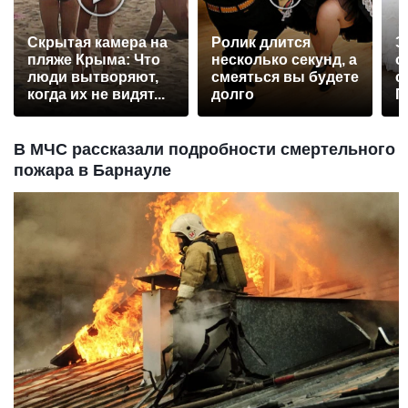
Скрытая камера на
Ролик длится
Э
пляже Крыма: Что
несколько секунд, а
о
люди вытворяют,
смеяться вы будете
с
когда их не видят...
долго
П
р
В МЧС рассказали подробности смертельного
пожара в Барнауле