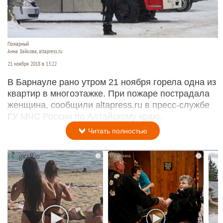
Пожарный
Анна Зайкова, altapress.ru
21 ноября 2018 в 13:22
В Барнауле рано утром 21 ноября горела одна из
квартир в многоэтажке. При пожаре пострадала
женщина, сообщили altapress.ru в пресс-службе
ГУ МЧС России по Алтайскому краю.
Читать полностью
i
i