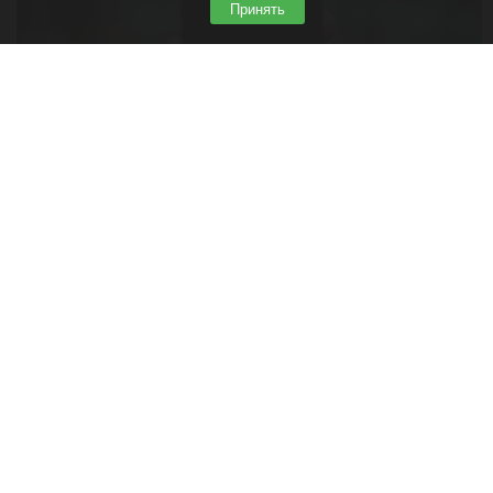
Принять
Экран телефона
Шедеврум/Altapress.ru
6 августа 2026 в 15:00
Пользовательница популярной социальной сети
рассказала, как случайно раскрыла тайну мужа
из-за жужжания в его сумке. Внутри оказался
второй смартфон, о существовании которого она
не подозревала. Об этом
сообщает
«Лента.ру».
Читать полностью
Китай ограничил экспорт компонентов и