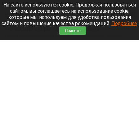
7 августа 2026 в 17:05
На сайте используются cookie. Продолжая пользоваться
сайтом, вы соглашаетесь на использование cookie,
Выдержав шквал критики, Дима Билан обратился
которые мы используем для удобства пользования
к аудитории с признанием в любви. Он отметил,
сайтом и повышения качества рекомендаций.
Подробнее
.
что жаркие споры подтолкнули его к
Принять
переосмыслению творчества и поиску новых
смыслов, горизонтов и внутренних глубин.
Читать полностью
«Домашние супчики»: как алтайские
волонтеры объединяют детей и взрослых
ради общей цели