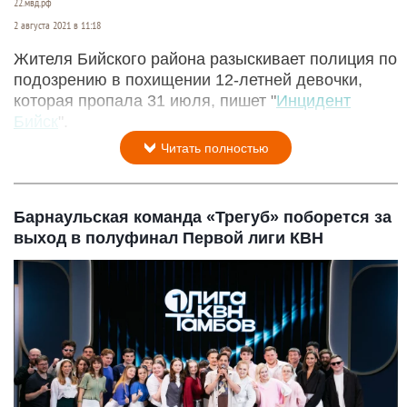
22.мвд.рф
2 августа 2021 в 11:18
Жителя Бийского района разыскивает полиция по
подозрению в похищении 12-летней девочки,
которая пропала 31 июля, пишет "
Инцидент
Бийск
".
Читать полностью
Барнаульская команда «Трегуб» поборется за
выход в полуфинал Первой лиги КВН