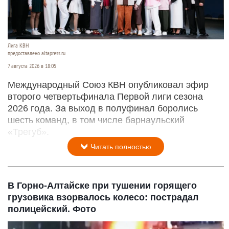
Лига КВН
предоставлено altapress.ru
7 августа 2026 в 18:05
Международный Союз КВН опубликовал эфир
второго четвертьфинала Первой лиги сезона
2026 года. За выход в полуфинал боролись
шесть команд, в том числе барнаульский
«Трегуб».
Читать полностью
В Горно-Алтайске при тушении горящего
грузовика взорвалось колесо: пострадал
полицейский. Фото