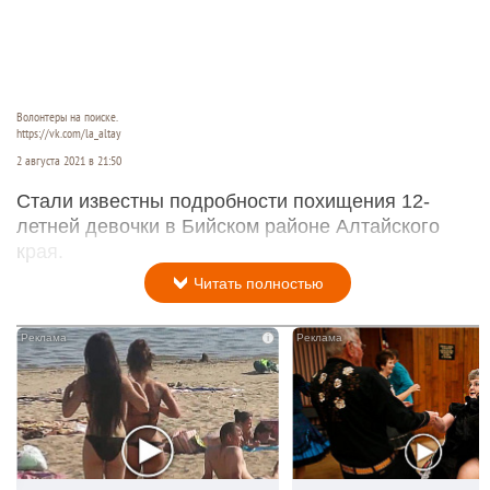
Волонтеры на поиске.
https://vk.com/la_altay
2 августа 2021 в 21:50
Стали известны подробности похищения 12-
летней девочки в Бийском районе Алтайского
края.
Читать полностью
i