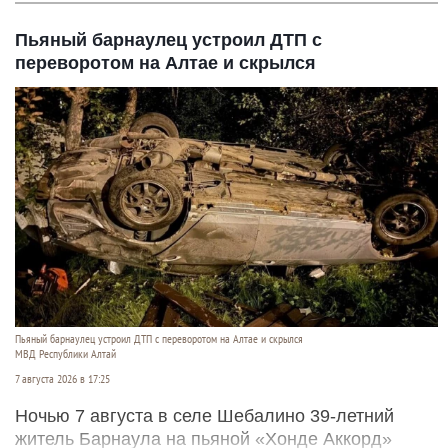
Пьяный барнаулец устроил ДТП с
переворотом на Алтае и скрылся
Пьяный барнаулец устроил ДТП с переворотом на Алтае и скрылся
МВД Республики Алтай
7 августа 2026 в 17:25
Ночью 7 августа в селе Шебалино 39-летний
житель Барнаула на пьяной «Хонде Аккорд»