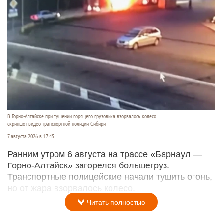
В Горно-Алтайске при тушении горящего грузовика взорвалось колесо
скриншот видео транспортной полиции Сибири
7 августа 2026 в 17:45
Ранним утром 6 августа на трассе «Барнаул —
Горно-Алтайск» загорелся большегруз.
Транспортные полицейские начали тушить огонь,
но от жара взорвалось колесо.
Читать полностью