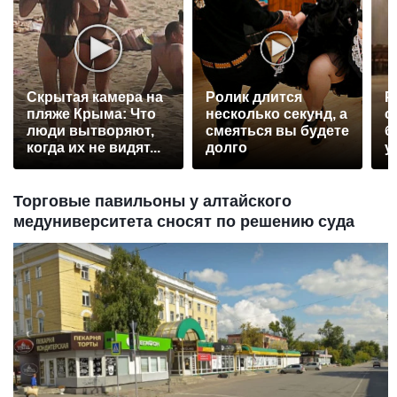
Скрытая камера на
Ролик длится
Р
пляже Крыма: Что
несколько секунд, а
с
люди вытворяют,
смеяться вы будете
б
когда их не видят...
долго
у
Торговые павильоны у алтайского
медуниверситета сносят по решению суда