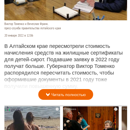
Виктор Томенко и Вячеслав Франк.
пресс-служба правительства Алтайского края
20 января 2022 в 12:06
В Алтайском крае пересмотрели стоимость
начисления средств на жилищные сертификаты
для детей-сирот. Подавшие заявку в 2022 году
получат больше. Губернатор Виктор Томенко
распорядился пересчитать стоимость, чтобы
оформившие документы в 2021 году тоже
получили повышенную сумму.
Читать полностью
i
i