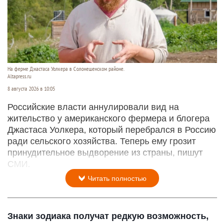
На ферме Джастаса Уолкера в Солонешенском районе.
Altapress.ru
8 августа 2026 в 10:05
Российские власти аннулировали вид на
жительство у американского фермера и блогера
Джастаса Уолкера, который перебрался в Россию
ради сельского хозяйства. Теперь ему грозит
принудительное выдворение из страны, пишут
СМИ.
Читать полностью
Знаки зодиака получат редкую возможность,