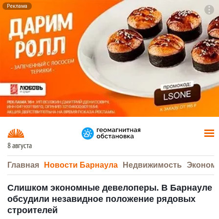
Реклама
To
F7
8 августа
Главная
Новости Барнаула
Недвижимость
Эконом
Слишком экономные девелоперы. В Барнауле
обсудили незавидное положение рядовых
строителей