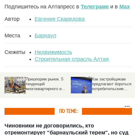
Подпишитесь на Алтапресс в
Телеграме
и в
Max
Автор
Евгения Скаредова
Места
Барнаул
Сюжеты
Недвижимость
Строительная отрасль Алтая
Как застройщикам
Как живут застройщики
предлагают бороться с
в условиях спада на
потребительским
рынке недвижимости
экстремизмом
ПО ТЕМЕ:
Чиновники не договорились, кто
отремонтирует "барнаульский терем", но суд