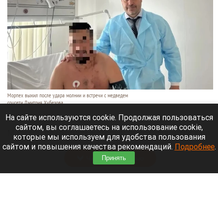
Морпех выжил после удара молнии и встречи с медведем
соцсети Дмитрия Хубезова
7 августа 2026 в 22:15
На сайте используются cookie. Продолжая пользоваться
сайтом, вы соглашаетесь на использование cookie,
Морской пехотинец, который приехал в отпуск на
которые мы используем для удобства пользования
Алтай, пережил чудовищную серию событий.
сайтом и повышения качества рекомендаций.
Подробнее
.
Читать полностью
Принять
В Барнауле водитель сбил женщину на зебре
и скрылся