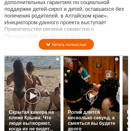
дополнительных гарантиях по социальной
поддержке детей-сирот и детей, оставшихся без
попечения родителей, в Алтайском крае».
Инициатором данного проекта выступает
Правительство региона совместно с
Прокуратурой Алтайского края.
Читать полностью
i
i
Скрытая камера на
Ролик длится
Р
пляже Крыма: Что
несколько секунд, а
с
люди вытворяют,
смеяться вы будете
б
когда их не видят...
долго
у