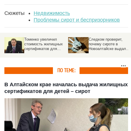
Сюжеты
Недвижимость
Проблемы сирот и беспризорников
Следком проверит,
«Есть обстоятельства,
почему сироте в
данные богом». Виктор
Новоалтайске выдали
Томенко — об итогах
квартиру с плесенью
2021-го, «шаткой»
демографии и
достижениях края
ПО ТЕМЕ:
В Алтайском крае началась выдача жилищных
сертификатов для детей – сирот