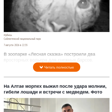
Ирбисы.
Сайлюгемский национальный парк
7 августа 2026 в 22:35
В зоопарке «Лесная сказка» построили два
просторных вольера для снежных барсов.
Читать полностью
На Алтае морпех выжил после удара молнии,
гибели лошади и встречи с медведем. Фото