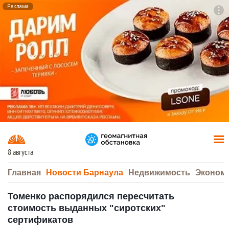
Реклама
To
F7
8 августа
Главная
Новости Барнаула
Недвижимость
Эконом
Томенко распорядился пересчитать
стоимость выданных "сиротских"
сертификатов