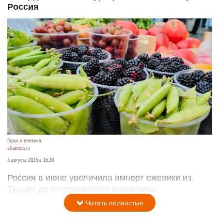
Россия
Горох и ежевика.
altapress.ru
6 августа 2026 в 16:20
Россия в июне увеличила импорт ежевики из
Турции до исторического максимума
Читать полностью