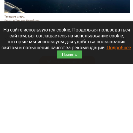
Телецкое озеро.
Роман и Татьяна Воробьевы
6 августа 2026 в 14:20
На сайте используются cookie. Продолжая пользоваться
сайтом, вы соглашаетесь на использование cookie,
Утреннее спокойствие Золотого озера. Осень не
которые мы используем для удобства пользования
за горами, уже становятся заметными ее первые
сайтом и повышения качества рекомендаций.
Подробнее
.
штрихи.
Принять
Читать полностью
В Барнаул пригнали первые восемь
автобусов, которые вмещают больше сотни
человек