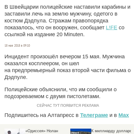
В Швейцарии полицейские наставили карабины и
заставили лечь на землю мужчину, одетого в
костюм Дэдпула. Стражам правопорядка
показалось, что он вооружен, сообщает
L!FE
со
ссылкой на издание 20 Minuten.
18 мая 2018 в 09:10
Инцидент произошёл вечером 15 мая. Мужчина
оказался косплеером, он шел
на предпремьерный показ второй части фильма о
Дэдпуле.
Полицейские объяснили, что им сообщили о
подозреваемом с двумя пистолетами.
Подпишитесь на Алтапресс в
Телеграме
и в
Max
«Одиссея» Нолан
К миллиарду долларов