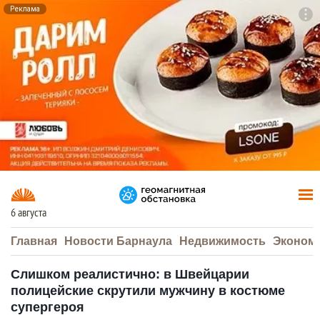
Реклама
To
F7
6 августа
Главная
Новости Барнаула
Недвижимость
Эконом
Слишком реалистично: в Швейцарии
полицейские скрутили мужчину в костюме
супергероя