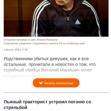
Оглашение приговора по делу Виталия Манишина.
Следственное управление Следственного комитета РФ по Алтайскому краю
6 августа 2026 в 17:40
Родственники убитых девушек, как и все
остальные, прочитали в новостях о том, что
серийный убийца Виталий Манишин хочет
отправиться на
спецоперацию
.
Читать полностью
Пьяный тракторист устроил погоню со
стрельбой