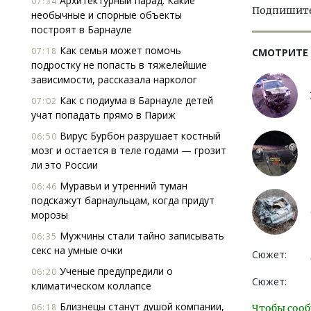
Архитектурный парад. Какие
07:34
Подпишитес
необычные и спорные объекты
построят в Барнауле
Как семья может помочь
07:18
СМОТРИТЕ
подростку не попасть в тяжелейшие
зависимости, рассказала нарколог
Как с подиума в Барнауле детей
07:02
учат попадать прямо в Париж
Вирус Бурбон разрушает костный
06:50
мозг и остается в теле годами — грозит
ли это России
Муравьи и утренний туман
06:46
подскажут барнаульцам, когда придут
морозы
Мужчины стали тайно записывать
06:35
секс на умные очки
Сюжет:
Ученые предупредили о
06:20
Сюжет:
климатическом коллапсе
Близнецы станут душой компании,
06:18
Чтобы сооб