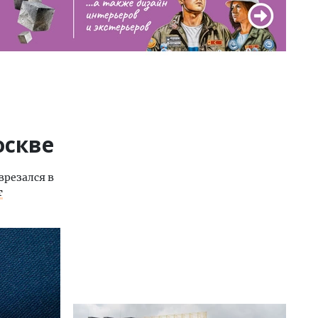
оскве
врезался в
т