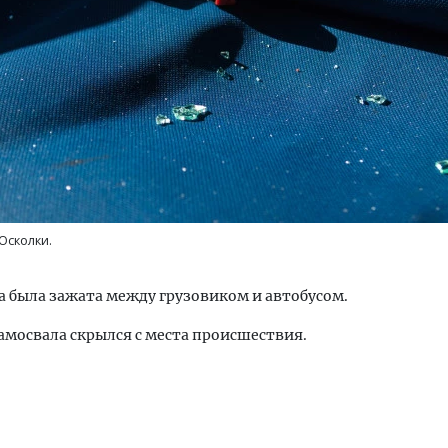
м новые берега. Гендиректор
Архитектурный код начин
лищной инициативы» Юрий
земли. Мощение крупно
лов — о том, как девелоперу
плитами становится нов
ваться на плаву, когда рынок
стандартом благоустрой
Осколки.
рмит
СТРОИТЕЛЬСТВО
ОИТЕЛЬСТВО
 была зажата между грузовиком и автобусом.
амосвала скрылся с места происшествия.