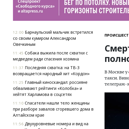
Барнаульский мальчик встретился
12:00
ПРОИСШЕСТ
со своим кумиром Александром
Овечкиным
Смер
Собака выжила после схватки с
11:45
полн
медведем ради спасения хозяина
Последняя схватка: на ТВ-3
11:37
В Москве у
возвращается народный хит «Кордон»
такси. Вин
Главный киноскандал: россияне
11:25
телеграм-к
обваливают рейтинги «Колобка» и
хейтят Харламова в соцсетях
Спасатели нашли тело женщины
11:10
при разборе завалов сгоревшего дома в
Алтайском крае
Двухуровневые номера и вид на
11:56