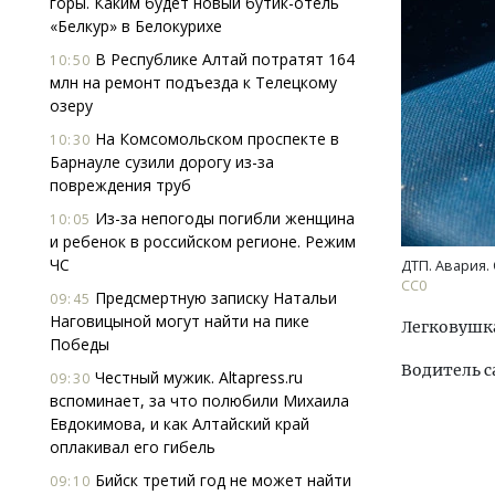
горы. Каким будет новый бутик-отель
«Белкур» в Белокурихе
В Республике Алтай потратят 164
10:50
млн на ремонт подъезда к Телецкому
озеру
На Комсомольском проспекте в
10:30
Барнауле сузили дорогу из-за
повреждения труб
Ище
«Жи
Из-за непогоды погибли женщина
10:05
Гати
и ребенок в российском регионе. Режим
оста
ЧС
ДТП. Авария. 
што
CC0
Предсмертную записку Натальи
09:45
СТР
Наговицыной могут найти на пике
Легковушка
Победы
Водитель с
Честный мужик. Altapress.ru
09:30
вспоминает, за что полюбили Михаила
Евдокимова, и как Алтайский край
оплакивал его гибель
Бийск третий год не может найти
09:10