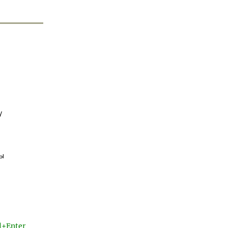
у
сы
l+Enter