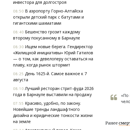
инвестора для долгостроя
В аэропорту Горно-Алтайска
08:50
открыли детский парк с батутами и
гигантскими шахматами
Бешенство грозит каждому
08:40
второму покусанному в Барнауле
Ищем новые берега. Гендиректор
08:30
«Жилищной инициативы» Юрий Гатилов
— о том, как девелоперу оставаться на
плаву, когда рынок штормит
День 1625-й. Самое важное к 7
08:25
августа
Лучший ресторан стрит-фуда 2026
08:10
года в Барнауле выставили на продажу
«По
чело
Красиво, удобно, по закону.
07:55
Новейшие тренды ландшафтного
дизайна и юридические тонкости жизни
на земле
Ранее
смер