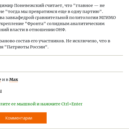
адимир Поневежский считает, что "главное — не
е "тогда мы превратимся еще в одну партию".
ова завкафедрой сравнительной политологии МГИМО
 укрепление "Фронта" солидным аналитическим
ений власти в отношении ОНФ.
аново состав его участников. Не исключено, что в
я "Патриоты России".
е
и в
Max
ч
лите ее мышкой и нажмите Ctrl+Enter
Комментарии