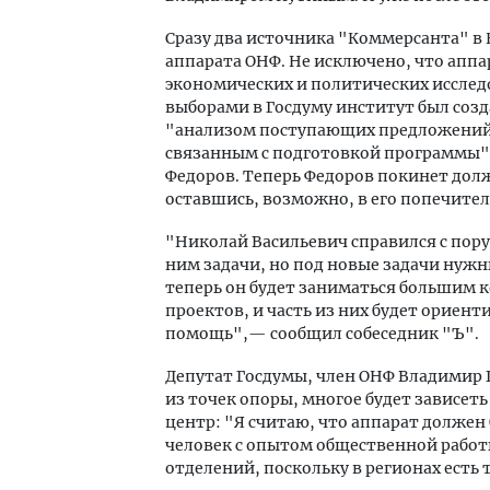
Сразу два источника "Коммерсанта" в
аппарата ОНФ. Не исключено, что апп
экономических и политических исслед
выборами в Госдуму институт был соз
"анализом поступающих предложений,
связанным с подготовкой программы"
Федоров. Теперь Федоров покинет дол
оставшись, возможно, в его попечител
"Николай Васильевич справился с пор
ним задачи, но под новые задачи нужн
теперь он будет заниматься большим 
проектов, и часть из них будет ориен
помощь",— сообщил собеседник "Ъ".
Депутат Госдумы, член ОНФ Владимир 
из точек опоры, многое будет зависеть
центр: "Я считаю, что аппарат должен
человек с опытом общественной работ
отделений, поскольку в регионах есть 