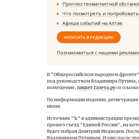
Прогноз геомагнитной обстанов
Что посмотреть и попробовать 
Афиша событий на Алтае.
НАПИСАТЬ В РЕДАКЦИЮ
Двух
Познакомиться с нашими реклам
Каки
«Бел
В "Общероссийском народном фронте" 
под руководством Владимира Путина, 
ДОМ
помещение,
пишет Газета.ру
со ссылко
По информации издания, регистрация
июня.
Источник "Ъ" в администрации презид
прошел съезд "Единой России", на ко
будет избран Дмитрий Медведев. После
Владимиром Путиным. И уже после эт