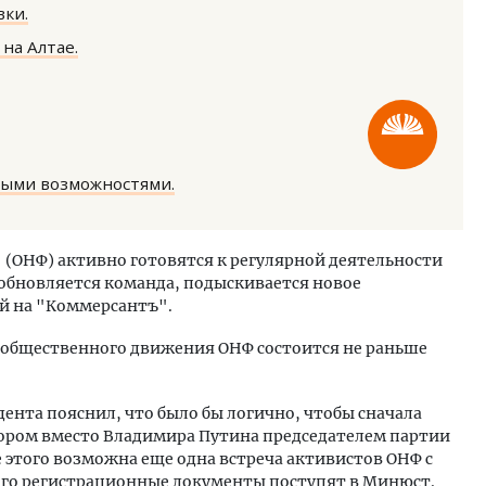
ки.
на Алтае.
уровневые номера и вид на горы.
Смелость архитектурных 
ными возможностями.
м будет новый бутик-отель
Генеральный директор к
кур» в Белокурихе
ЗИАС — об эстетике горо
трендах в фасадах и разв
(ОНФ) активно готовятся к регулярной деятельности
обновляется команда, подыскивается новое
А И КВАРТИРЫ
СТРОИТЕЛЬСТВО
й на "Коммерсантъ".
 общественного движения ОНФ состоится не раньше
ента пояснил, что было бы логично, чтобы сначала
тором вместо Владимира Путина председателем партии
 этого возможна еще одна встреча активистов ОНФ с
ого регистрационные документы поступят в Минюст.