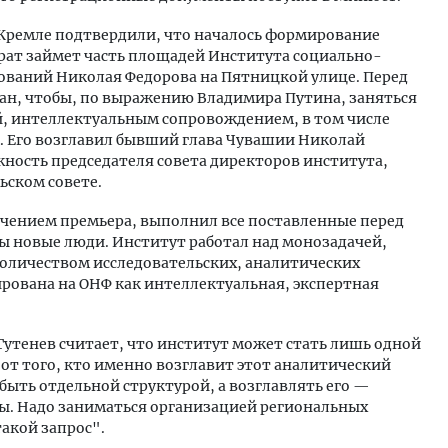
 Кремле подтвердили, что началось формирование
арат займет часть площадей Института социально-
ований Николая Федорова на Пятницкой улице. Перед
дан, чтобы, по выражению Владимира Путина, заняться
 интеллектуальным сопровождением, в том числе
. Его возглавил бывший глава Чувашии Николай
жность председателя совета директоров института,
ьском совете.
учением премьера, выполнил все поставленные перед
ы новые люди. Институт работал над монозадачей,
количеством исследовательских, аналитических
тирована на ОНФ как интеллектуальная, экспертная
Гутенев считает, что институт может стать лишь одной
 от того, кто именно возглавит этот аналитический
 быть отдельной структурой, а возглавлять его —
ы. Надо заниматься организацией региональных
такой запрос".