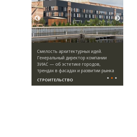
ается с
Смелость архитектурных идей.
Ище
форматными
Генеральный директор компании
«Жи
ым
ЗИАС — об эстетике городов,
Гат
ства
трендах в фасадах и развитии рынка
ост
што
СТРОИТЕЛЬСТВО
СТ