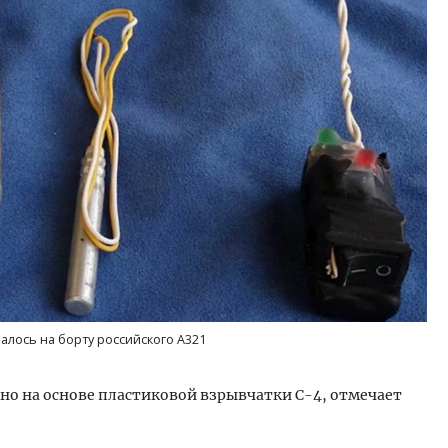
м новые берега. Гендиректор
Архитектурный код начин
лищной инициативы» Юрий
земли. Мощение крупно
лов — о том, как девелоперу
плитами становится нов
ваться на плаву, когда рынок
стандартом благоустрой
рмит
СТРОИТЕЛЬСТВО
ОИТЕЛЬСТВО
алось на борту российского А321
но на основе пластиковой взрывчатки С-4, отмечает