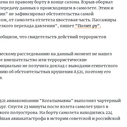
ена по правому борту в конце салона. Взрыв оборвал
 передачу данных о происходящем в самолете. Этим и
ик" не зафиксировал обстоятельства самой
ом, от самолета отлетела хвостовая часть. Пассажиры
езкого перепада давления", пишет
"Полит.ру".
ообщили, что свидетельств действий террористов
ическому расследованию на данный момент не нашел
ное вмешательство или террористические
фициально не получила доклад с выводами египетского
ию об обстоятельствах крушения А321, поэтому его
я.
т А321 авиакомпании "Когалымавиа" выполнял чартерный
г. Спустя 23 минуты после взлета самолет ушел в
кого полуострова. На борту самолета находились 224
йшая авиакатастрофа в истории советской и российской