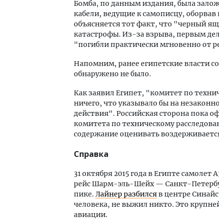
Бомба, по данным издания, была залож
кабели, ведущие к самописцу, оборвав
объясняется тот факт, что "черный ящ
катастрофы. Из-за взрыва, первым дел
"погибли практически мгновенно от р
Напомним, ранее египетские власти с
обнаружено не было.
Как заявил Египет, "комитет по техн
ничего, что указывало бы на незакон
действия". Российская сторона пока о
комитета по техническому расследован
содержание оценивать воздерживаетс
Справка
31 октября 2015 года в Египте самоле
рейс Шарм-эль-Шейх — Санкт-Петербур
пике.
Лайнер разбился
в центре Синайс
человека, не выжил никто. Это крупне
авиации.