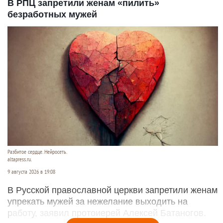
В РПЦ запретили женам «пилить»
безработных мужей
Разбитое сердце. Нейросеть.
altapress.ru.
9 августа 2026 в 19:08
В Русской православной церкви запретили женам
упрекать мужей за нежелание выходить на
работу, заявил протоиерей Алексей Батаногов.