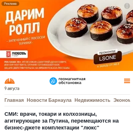
Реклама
To
F7
9 августа
Главная
Новости Барнаула
Недвижимость
Эконом
СМИ: врачи, токари и колхозницы,
агитирующие за Путина, перемещаются на
бизнес-джете комплектации "люкс"