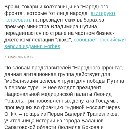
Врачи, токари и колхозницы из "Народного
фронта", которые "от лица народа"
агитируют
голосовать
на президентских выборах за
премьер-министра Владимира Путина,
передвигаются по стране на частном бизнес-
джете комплектации "люкс",
сообщает российская
версия издания Forbes
.
28 января 2012 в 11:03
По словам представителей "Народного фронта",
данная агитационная группа действует для
"мобилизации целевых групп для победы Путина
в первом туре". В нее входят президент
Национальной медицинской палаты Леонид
Рошаль, три новоявленных депутата Госдумы,
прошедших во фракцию "Единой России" через
ОНФ, – токарь из Перми Валерий Трапезников,
учительница истории из города Балашов
Саратовской области Людмила Бокова и