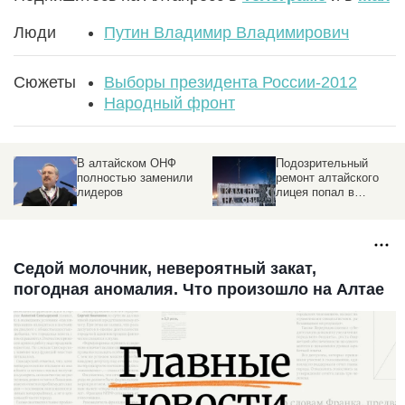
Люди
Путин Владимир Владимирович
Сюжеты
Выборы президента России-2012
Народный фронт
НФ
В алтайском ОНФ
Подозрительный
полностью заменили
ремонт алтайского
х
лидеров
лицея попал в
антирейтинг
"контрактов-
однодневок" от ОНФ
Седой молочник, невероятный закат,
погодная аномалия. Что произошло на Алтае