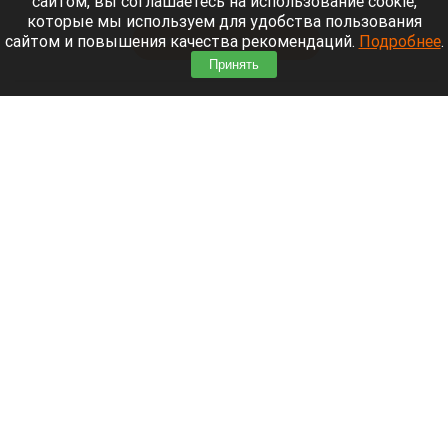
сайтом, вы соглашаетесь на использование cookie,
Мощный ураган бушует в Самарской области.
которые мы используем для удобства пользования
сайтом и повышения качества рекомендаций.
Подробнее
.
Читать полностью
Принять
Москвичей призвали оставаться дома
Экран телефона
Шедеврум/Altapress.ru
9 августа 2026 в 17:46