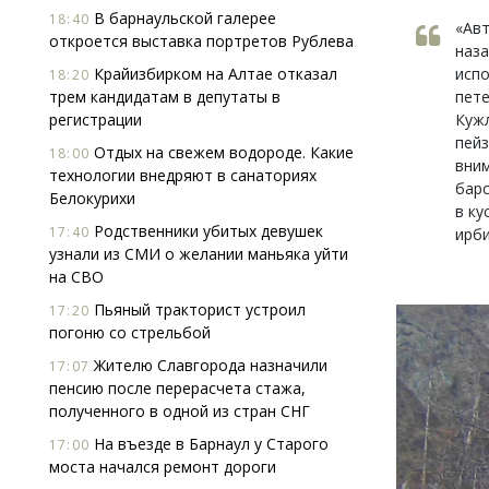
В барнаульской галерее
18:40
«Авт
откроется выставка портретов Рублева
наза
Крайизбирком на Алтае отказал
испо
18:20
трем кандидатам в депутаты в
пете
регистрации
Кужл
пейз
Отдых на свежем водороде. Какие
18:00
вним
технологии внедряют в санаториях
барс
Белокурихи
в ку
Родственники убитых девушек
17:40
ирби
узнали из СМИ о желании маньяка уйти
на СВО
Пьяный тракторист устроил
17:20
погоню со стрельбой
Жителю Славгорода назначили
17:07
пенсию после перерасчета стажа,
полученного в одной из стран СНГ
На въезде в Барнаул у Старого
17:00
моста начался ремонт дороги