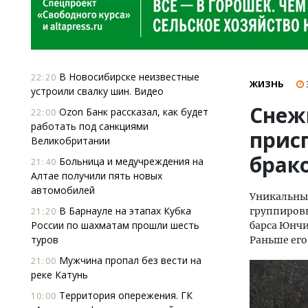
В Новосибирске неизвестные
22:20
ЖИЗНЬ
устроили свалку шин. Видео
Снеж
Ozon Банк рассказал, как будет
22:00
работать под санкциями
прис
Великобритании
брак
Больница и медучреждения на
21:40
Алтае получили пять новых
автомобилей
Уникальные
В Барнауле на этапах Кубка
группировк
21:20
России по шахматам прошли шесть
барса Юнчи
туров
Раньше его
Мужчина пропал без вести на
21:00
реке Катунь
Территория опережения. ГК
10:00