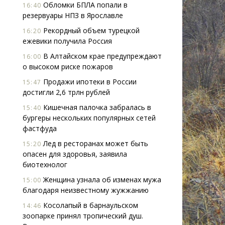
Обломки БПЛА попали в
16:40
резервуары НПЗ в Ярославле
Рекордный объем турецкой
16:20
ежевики получила Россия
В Алтайском крае предупреждают
16:00
о высоком риске пожаров
Продажи ипотеки в России
15:47
достигли 2,6 трлн рублей
Кишечная палочка забралась в
15:40
бургеры нескольких популярных сетей
фастфуда
Лед в ресторанах может быть
15:20
опасен для здоровья, заявила
биотехнолог
Женщина узнала об изменах мужа
15:00
благодаря неизвестному жужжанию
Косолапый в барнаульском
14:46
зоопарке принял тропический душ.