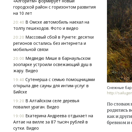
«Алгоритм» формирует новый
городской район с горизонтом развития
на 10 лет
В Омске автомобиль наехал на
20:40
толпу пешеходов. Фото и видео
Массовый сбой в Рунете: десятки
20:20
регионов остались без интернета и
мобильной связи
Архи
зем
Медведю Мише в барнаульском
20:00
пли
зоопарке устроили освежающий душ в
ста
жару. Видео
СТР
Сутенерша с семью помощницами
19:40
открыла две сауны для интим-услуг в
Снежные бар
Бийске
http://sailuge
В Алтайском селе деревья
19:20
По словам 
повалил ураган. Видео
родились в
Екатерина Андреева отдыхает на
19:00
как и друг
Алтае на вилле за 87 тысяч рублей в
бревном и 
сутки. Видео