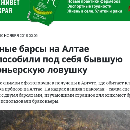
30 НОЯБРЯ 2018
00:05
ные барсы на Алтае
пособили под себя бывшую
оньерскую ловушку
 снимки с фотоловушек получены в Аргуте, где обитает к
а ирбисов на Алтае. На кадрах давняя знакомая - самка сн
 с двумя барсятами, изучающими странное для этих мест б
 использовали браконьеры.