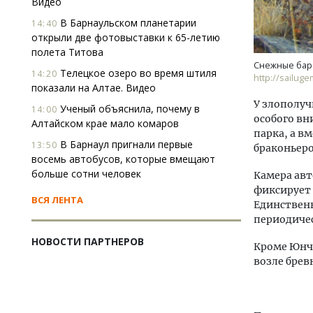
Видео
В Барнаульском планетарии
14:40
открыли две фотовыставки к 65-летию
полета Титова
Снежные бар
Телецкое озеро во время штиля
14:20
http://sailuge
показали на Алтае. Видео
У злополуч
Ученый объяснила, почему в
14:00
особого в
Алтайском крае мало комаров
парка, а в
В Барнаул пригнали первые
13:50
браконьер
восемь автобусов, которые вмещают
больше сотни человек
Камера авт
фиксирует
ВСЯ ЛЕНТА
Единственн
периодиче
НОВОСТИ ПАРТНЕРОВ
Кроме Юнч
возле брев