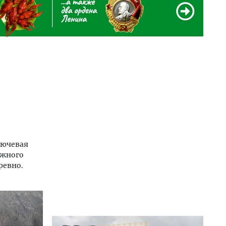
лючевая
ежного
ревно.