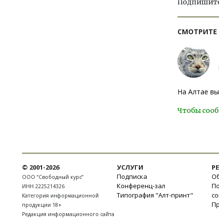
Подпишитес
СМОТРИТЕ
На Алтае в
Чтобы сооб
© 2001-2026
УСЛУГИ
Р
Подписка
Об
ООО “Свободный курс”
Конференц-зал
П
ИНН 2225214326
Типография "Алт-принт"
с
Категория информационной
П
продукции 18+
Редакция информационного сайта