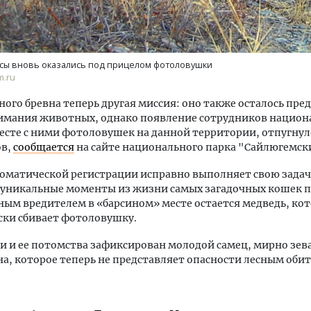
сы вновь оказались под прицелом фотоловушки
m.ru
ного бревна теперь другая миссия: оно также осталось пр
нимания животных, однако появление сотрудников национ
месте с ними фотоловушек на данной территории, отпугнул
ов,
сообщается
на сайте национального парка "Сайлюгемск
оматической регистрации исправно выполняет свою задач
 уникальные моменты из жизни самых загадочных кошек п
ым вредителем в «барсином» месте остается медведь, ко
ски сбивает фотоловушку.
и и ее потомства зафиксирован молодой самец, мирно зе
на, которое теперь не представляет опасности лесным оби