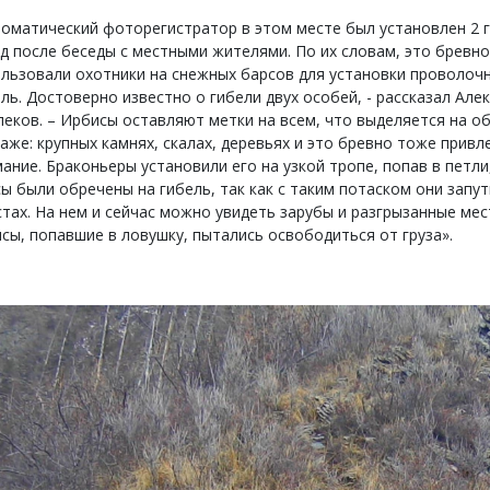
оматический фоторегистратор в этом месте был установлен 2 
д после беседы с местными жителями. По их словам, это бревно
льзовали охотники на снежных барсов для установки проволоч
ль. Достоверно известно о гибели двух особей, - рассказал Але
еков. – Ирбисы оставляют метки на всем, что выделяется на 
аже: крупных камнях, скалах, деревьях и это бревно тоже привл
ание. Браконьеры установили его на узкой тропе, попав в петл
ы были обречены на гибель, так как с таким потаском они запу
стах. На нем и сейчас можно увидеть зарубы и разгрызанные мес
сы, попавшие в ловушку, пытались освободиться от груза».