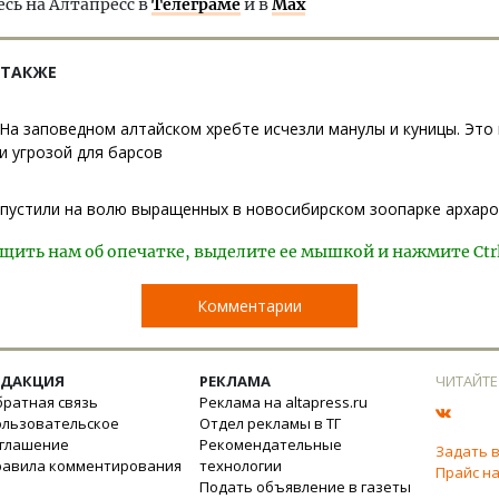
ь на Алтапресс в
Телеграме
и в
Max
 ТАКЖЕ
На заповедном алтайском хребте исчезли манулы и куницы. Эт
и угрозой для барсов
ыпустили на волю выращенных в новосибирском зоопарке архар
щить нам об опечатке, выделите ее мышкой и нажмите Ctr
Комментарии
ЕДАКЦИЯ
РЕКЛАМА
ЧИТАЙТЕ
ратная связь
Реклама на altapress.ru
ользовательское
Отдел рекламы в ТГ
оглашение
Рекомендательные
Задать 
равила комментирования
технологии
Прайс на
Подать объявление в газеты