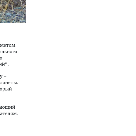
едметом
ального
о
ий".
у –
ланеты.
торый
вающий
тателям.