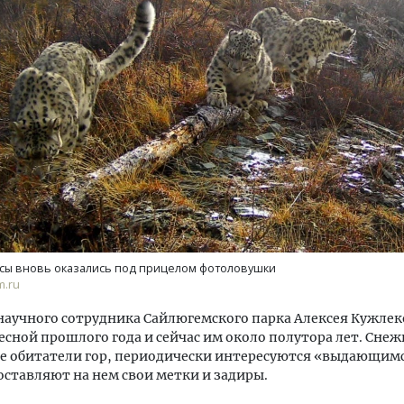
тектурный код начинается с
Двухуровневые номера и в
ли. Мощение крупноформатными
Каким будет новый бутик
тами становится новым
«Белкур» в Белокурихе
ндартом благоустройства
ОИТЕЛЬСТВО
ДОМА И КВАРТИРЫ
сы вновь оказались под прицелом фотоловушки
m.ru
научного сотрудника Сайлюгемского парка Алексея Кужлек
есной прошлого года и сейчас им около полутора лет. Снеж
ие обитатели гор, периодически интересуются «выдающим
оставляют на нем свои метки и задиры.