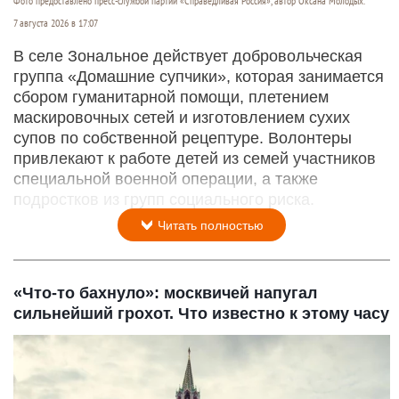
Фото предоставлено пресс-службой партии «Справедливая Россия», автор Оксана Молодых.
7 августа 2026 в 17:07
В селе Зональное действует добровольческая
группа «Домашние супчики», которая занимается
сбором гуманитарной помощи, плетением
маскировочных сетей и изготовлением сухих
супов по собственной рецептуре. Волонтеры
привлекают к работе детей из семей участников
специальной военной операции, а также
подростков из групп социального риска.
Читать полностью
«Что-то бахнуло»: москвичей напугал
сильнейший грохот. Что известно к этому часу