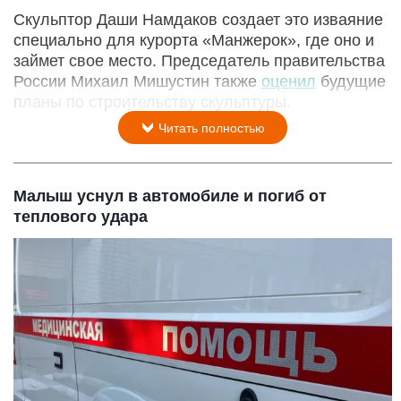
Скульптор Даши Намдаков создает это изваяние
специально для курорта «Манжерок», где оно и
займет свое место. Председатель правительства
России Михаил Мишустин также
оценил
будущие
планы по строительству скульптуры.
Читать полностью
Малыш уснул в автомобиле и погиб от
теплового удара