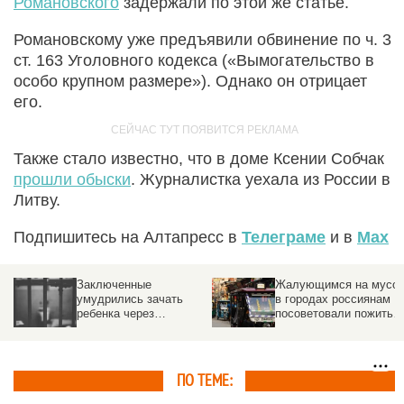
Романовского
задержали по этой же статье.
Романовскому уже предъявили обвинение по ч. 3
ст. 163 Уголовного кодекса («Вымогательство в
особо крупном размере»). Однако он отрицает
его.
Также стало известно, что в доме Ксении Собчак
прошли обыски
. Журналистка уехала из России в
Литву.
Подпишитесь на Алтапресс в
Телеграме
и в
Max
Заключенные
Жалующимся на мусо
умудрились зачать
в городах россиянам
ребенка через
посоветовали пожить в
вентиляцию между
Индии
камерами
ПО ТЕМЕ: