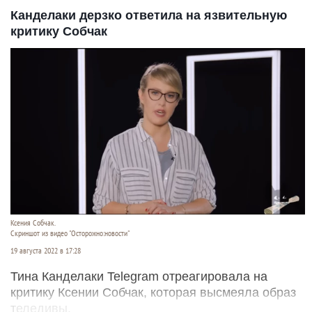
Канделаки дерзко ответила на язвительную
критику Собчак
Ксения Собчак.
Скриншот из видео "Осторожно:новости"
19 августа 2022 в 17:28
Тина Канделаки Telegram отреагировала на
критику Ксении Собчак, которая высмеяла образ
теледивы.