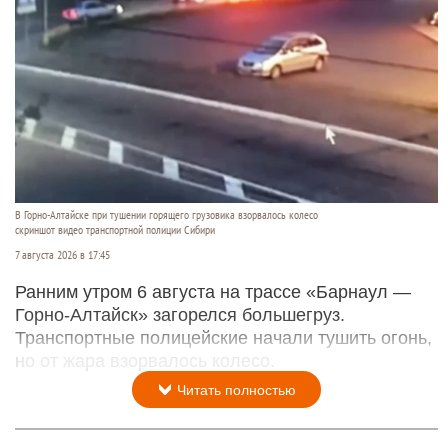
В Горно-Алтайске при тушении горящего грузовика взорвалось колесо
скриншот видео транспортной полиции Сибири
7 августа 2026 в 17:45
Ранним утром 6 августа на трассе «Барнаул —
Горно-Алтайск» загорелся большегруз.
Транспортные полицейские начали тушить огонь,
но от жара взорвалось колесо.
Читать полностью