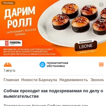
Реклама
To
F7
7 августа
Главная
Новости Барнаула
Недвижимость
Эконом
Собчак проходит как подозреваемая по делу о
вымогательстве
Телеведущая Ксения Собчак проходит как