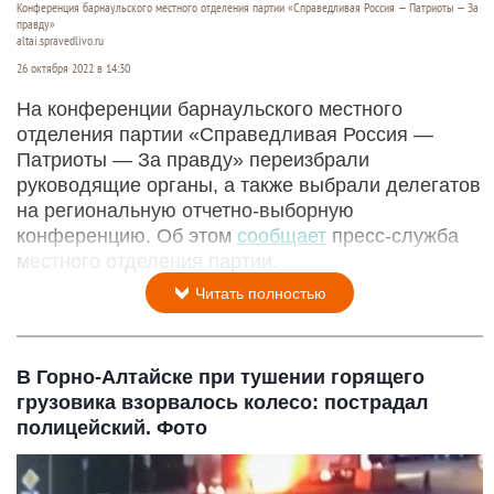
Конференция барнаульского местного отделения партии «Справедливая Россия — Патриоты — За
правду»
altai.spravedlivo.ru
26 октября 2022 в 14:30
На конференции барнаульского местного
отделения партии «Справедливая Россия —
Патриоты — За правду» переизбрали
руководящие органы, а также выбрали делегатов
на региональную отчетно-выборную
конференцию. Об этом
сообщает
пресс-служба
местного отделения партии.
Читать полностью
В Горно-Алтайске при тушении горящего
грузовика взорвалось колесо: пострадал
полицейский. Фото