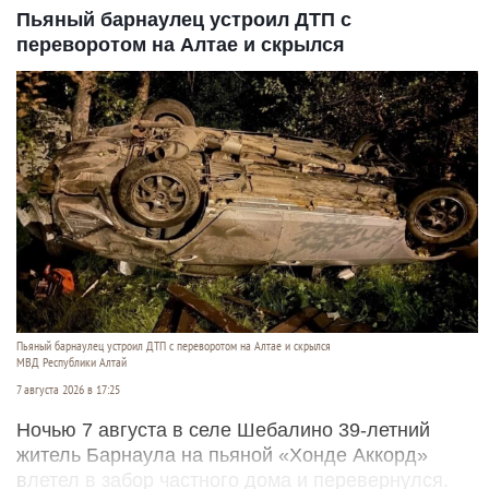
Пьяный барнаулец устроил ДТП с
переворотом на Алтае и скрылся
Пьяный барнаулец устроил ДТП с переворотом на Алтае и скрылся
МВД Республики Алтай
7 августа 2026 в 17:25
Ночью 7 августа в селе Шебалино 39-летний
житель Барнаула на пьяной «Хонде Аккорд»
влетел в забор частного дома и перевернулся.