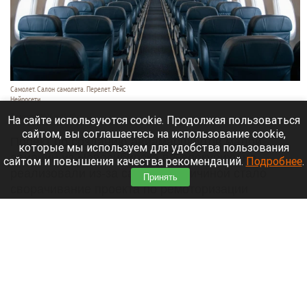
Самолет. Салон самолета. Перелет. Рейс
Нейросети
7 августа 2026 в 15:40
На сайте используются cookie. Продолжая пользоваться
сайтом, вы соглашаетесь на использование cookie,
Проект по созданию авиамаршрутов малой
которые мы используем для удобства пользования
авиации из Новосибирска в Белокуриху не
сайтом и повышения качества рекомендаций.
Подробнее
.
реализовали из-за санкций. Причиной стало
Принять
сворачивание проекта по ремоторизации
самолета «Ан-2» с американскими двигателями,
пишет
РБК
.
Читать полностью
И от Человека-паука ушел. Altapress.ru оценил