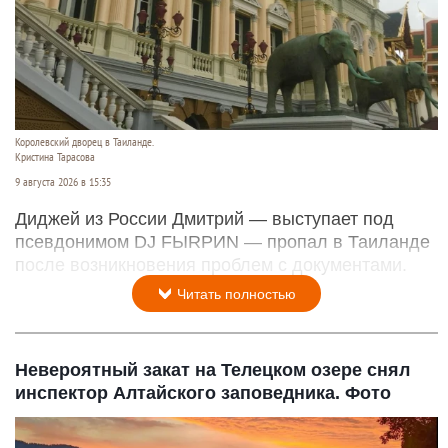
Королевский дворец в Таиланде.
Кристина Тарасова
9 августа 2026 в 15:35
Диджей из России Дмитрий — выступает под
псевдонимом DJ FЫRРИN — пропал в Таиланде
после возникновения проблем с документами.
Читать полностью
Невероятный закат на Телецком озере снял
инспектор Алтайского заповедника. Фото