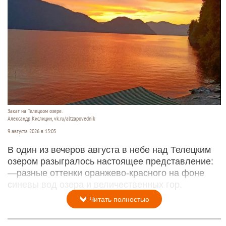
Закат на Телецком озере.
Александр Кислицин, vk.ru/altzapovednik
9 августа 2026 в 15:05
В один из вечеров августа в небе над Телецким
озером разыгралось настоящее представление:
—разные оттенки оранжево-красного на фоне
синевы вод озера и величественных гор.
Читать полностью