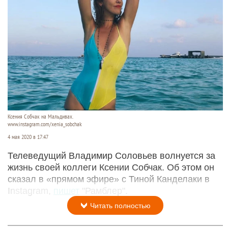
Ксения Собчак на Мальдивах.
www.instagram.com/xenia_sobchak
4 мая 2020 в 17:47
Телеведущий Владимир Соловьев волнуется за
жизнь своей коллеги Ксении Собчак. Об этом он
сказал в «прямом эфире» с Тиной Канделаки в
Instagram,
пишет
"Рамблер".
Читать полностью