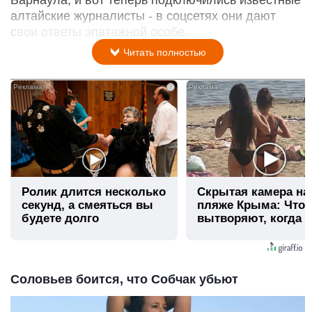
алтайские журналисты - в соцсетях они дают
свои ответы эпатажной особе.
Читать полностью
i
Ролик длится несколько
Скрытая камера на
секунд, а смеяться вы
пляже Крыма: Что
будете долго
вытворяют, когда и
видят...
Соловьев боится, что Собчак убьют