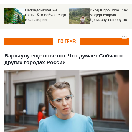
Непредсказуемые
Вход в прошлое. Как
гости. Кто сейчас ездит
модернизируют
в санатории
Денисову пещеру под
Белокурихи, и как
туристов
проходит летний сезон
ПО ТЕМЕ:
Барнаулу еще повезло. Что думает Собчак о
других городах России