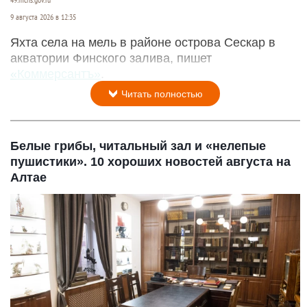
49.mchs.gov.ru
9 августа 2026 в 12:35
Яхта села на мель в районе острова Сескар в
акватории Финского залива, пишет
«Коммерсантъ»
.
Читать полностью
Белые грибы, читальный зал и «нелепые
пушистики». 10 хороших новостей августа на
Алтае