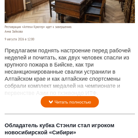
Реставрация «Аптеки Крюгер» идет к завершению.
Анна Зайкова
9 августа 2026 в 12:00
Предлагаем поднять настроение перед рабочей
неделей и почитать, как двух человек спасли из
крупного пожара в Бийске, как три
несанкционированные свалки устранили в
Алтайском крае и как алтайские спортсмены
собрали комплект медалей на чемпионате и
первенстве Азии по тхэквондо ИТФ.
Читать полностью
Обладатель кубка Стэнли стал игроком
новосибирской «Сибири»