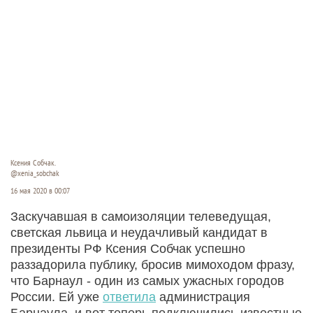
Ксения Собчак.
@xenia_sobchak
16 мая 2020 в 00:07
Заскучавшая в самоизоляции телеведущая,
светская львица и неудачливый кандидат в
президенты РФ Ксения Собчак успешно
раззадорила публику, бросив мимоходом фразу,
что Барнаул - один из самых ужасных городов
России. Ей уже
ответила
администрация
Барнаула, и вот теперь подключились известные