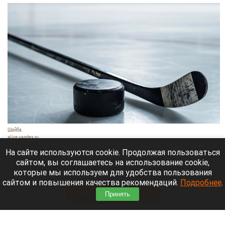
Шайба.
alice.yandex.ru
9 августа 2026 в 11:35
На сайте используются cookie. Продолжая пользоваться
сайтом, вы соглашаетесь на использование cookie,
Евгений Кузнецов официально стал игроком
которые мы используем для удобства пользования
новосибирской «Сибири».
сайтом и повышения качества рекомендаций.
Подробнее
.
Читать полностью
Принять