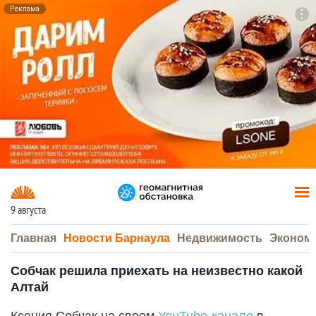
Реклама
To
F7
9 августа
Главная
Новости Барнаула
Недвижимость
Эконом
Собчак решила приехать на неизвестно какой
Алтай
Ксения Собчак на своем
YouTube-канале
в