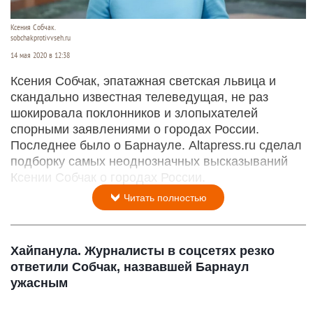
Ксения Собчак.
sobchakprotivvseh.ru
14 мая 2020 в 12:38
Ксения Собчак, эпатажная светская львица и
скандально известная телеведущая, не раз
шокировала поклонников и злопыхателей
спорными заявлениями о городах России.
Последнее было о Барнауле. Altapress.ru сделал
подборку самых неоднозначных высказываний
Ксении Собчак о городах России.
Читать полностью
Хайпанула. Журналисты в соцсетях резко
ответили Собчак, назвавшей Барнаул
ужасным