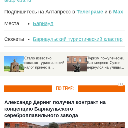
Подпишитесь на Алтапресс в
Телеграме
и в
Max
Места
Барнаул
Сюжеты
Барнаульский туристический кластер
Стало известно,
Туризм по-купечески.
сколько туристический
Как меценат Сухов
налог принес в
вернулся на улицы
бюджеты
Барнаула
муниципалитетов
Алтайского края
ПО ТЕМЕ:
Александр Деринг получил контракт на
концепцию Барнаульского
сереброплавильного завода