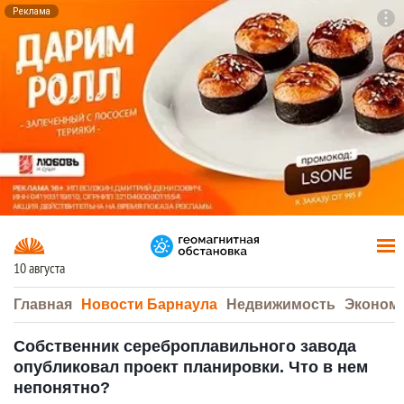
Реклама
To
F7
10 августа
Главная
Новости Барнаула
Недвижимость
Эконом
Собственник сереброплавильного завода
опубликовал проект планировки. Что в нем
непонятно?