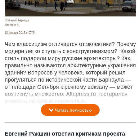
Стильный Барнаул.
altapress.ru
18 января 2018 в 07:34
Чем классицизм отличается от эклектики? Почему
модерн легко спутать с конструктивизмом? Какой
стиль подарили миру русские архитекторы? Как
правильно называются архитектурные украшения
зданий? Вопросов у человека, который решил
прогуляться по исторической части Барнаула —
от площади Октября к речному вокзалу — может
возникнуть множество. Altаpress.ru постарался
ответить на самые актуальные.
Читать полностью
Евгений Ракшин ответил критикам проекта