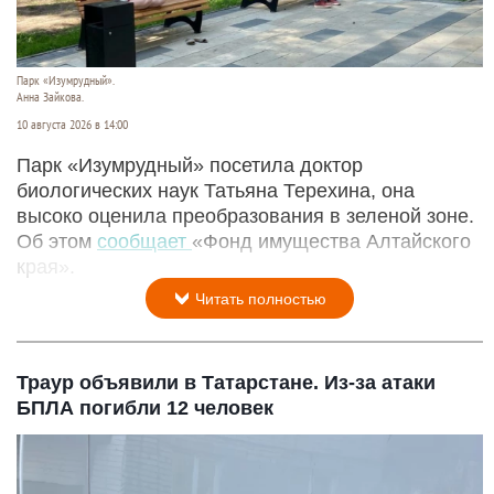
Парк «Изумрудный».
Анна Зайкова.
10 августа 2026 в 14:00
Парк «Изумрудный» посетила доктор
биологических наук Татьяна Терехина, она
высоко оценила преобразования в зеленой зоне.
Об этом
сообщает
«Фонд имущества Алтайского
края».
Читать полностью
Траур объявили в Татарстане. Из-за атаки
БПЛА погибли 12 человек