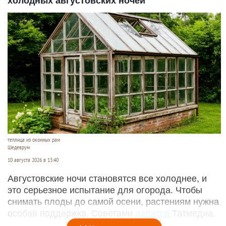
холодных августовских ночей
теплица из оконных рам
Шедеврум
10 августа 2026 в 13:40
Августовские ночи становятся все холоднее, и
это серьезное испытание для огорода. Чтобы
снимать плоды до самой осени, растениям нужна
особая поддержка. Советами
делится
Татмедиа.