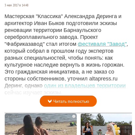
3 мая 2017 в 14:48
Мастерская "Классика" Александра Деринга и
архитектор Иван Быков подготовили эскизы
реновации территории Барнаульского
сереброплавильного завода. Проект
"Фабриказавод" стал итогом
фестиваля "Завод"
,
который собрал в прошлом году экспертов
разных специальностей, чтобы понять: как
культурное наследие вернуть в жизнь горожан.
Это гражданская инициатива, а не заказ со
стороны собственников, уточнил altapress.ru
Деринг, однако
один из владельцев территории
сейчас изучает эскизы.
Читать полностью
i