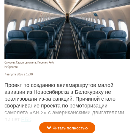
Самолет. Салон самолета. Перелет. Рейс
Нейросети
7 августа 2026 в 15:40
Проект по созданию авиамаршрутов малой
авиации из Новосибирска в Белокуриху не
реализовали из-за санкций. Причиной стало
сворачивание проекта по ремоторизации
самолета «Ан-2» с американскими двигателями,
пишет
РБК
.
Читать полностью