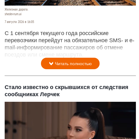
Железная дорога.
shedevrum.ai
7 августа 2026 в 16:05
С 1 сентября текущего года российские
перевозчики перейдут на обязательное SMS- и e-
mail-информирование пассажиров об отмене
поездов или смене маршрута.
Читать полностью
Стало известно о скрывшихся от следствия
сообщниках Лерчек