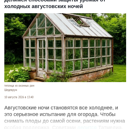
холодных августовских ночей
теплица из оконных рам
Шедеврум
10 августа 2026 в 13:40
Августовские ночи становятся все холоднее, и
это серьезное испытание для огорода. Чтобы
снимать плоды до самой осени, растениям нужна
особая поддержка. Советами
делится
Татмедиа.