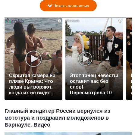
Читать полностью
i
i
Скрытая камера на
Этот танец невесты
Р
пляже Крыма: Что
оставит вас без
н
люди вытворяют,
слов!
с
когда их не видят...
Пересмотрела 10
д
раз
Главный кондитер России вернулся из
мототура и поздравил молодоженов в
Барнауле. Видео