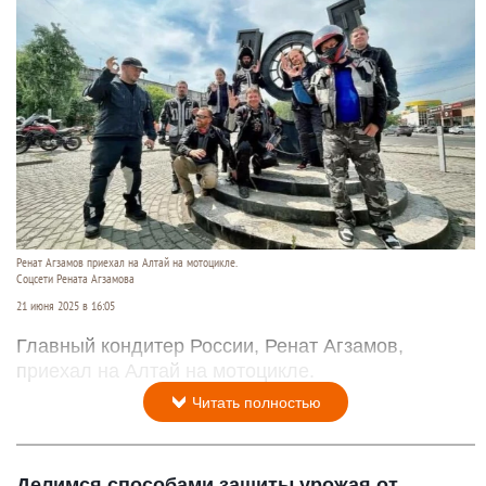
Ренат Агзамов приехал на Алтай на мотоцикле.
Соцсети Рената Агзамова
21 июня 2025 в 16:05
Главный кондитер России, Ренат Агзамов,
приехал на Алтай на мотоцикле.
Читать полностью
Делимся способами защиты урожая от