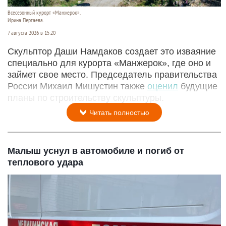
Всесезонный курорт «Манжерок».
Ирина Пергаева.
7 августа 2026 в 15:20
Скульптор Даши Намдаков создает это изваяние
специально для курорта «Манжерок», где оно и
займет свое место. Председатель правительства
России Михаил Мишустин также
оценил
будущие
планы по строительству скульптуры.
Читать полностью
Малыш уснул в автомобиле и погиб от
теплового удара