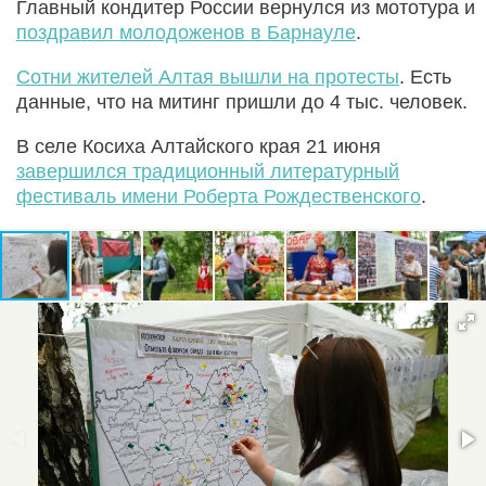
Главный кондитер России вернулся из мототура и
поздравил молодоженов в Барнауле
.
Сотни жителей Алтая вышли на протесты
. Есть
данные, что на митинг пришли до 4 тыс. человек.
В селе Косиха Алтайского края 21 июня
завершился традиционный литературный
фестиваль имени Роберта Рождественского
.