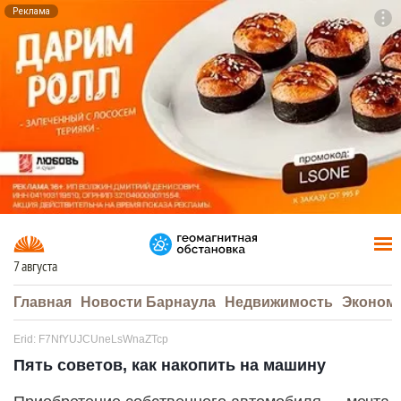
Реклама
To
F7
7 августа
Главная
Новости Барнаула
Недвижимость
Эконом
Erid: F7NfYUJCUneLsWnaZTcp
Пять советов, как накопить на машину