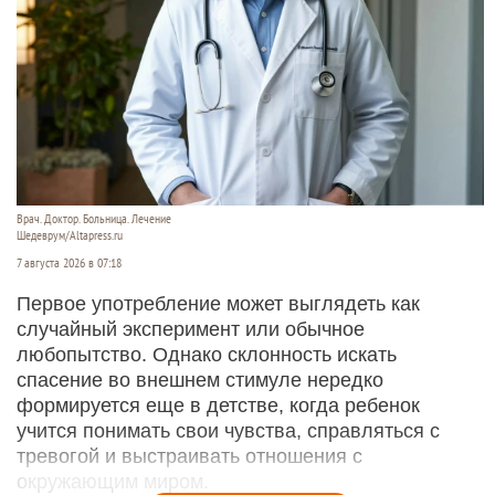
Врач. Доктор. Больница. Лечение
Шедеврум/Altapress.ru
7 августа 2026 в 07:18
Первое употребление может выглядеть как
случайный эксперимент или обычное
любопытство. Однако склонность искать
спасение во внешнем стимуле нередко
формируется еще в детстве, когда ребенок
учится понимать свои чувства, справляться с
тревогой и выстраивать отношения с
окружающим миром.