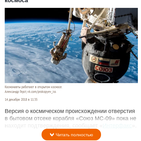
космоса
Космонавты работают в открытом космосе.
Александр Герст, vk.com/prokopyev_iss
14 декабря 2018 в 11:35
Версия о космическом происхождении отверстия
в бытовом отсеке корабля «Союз МС-09» пока не
находит подтверждения, сообщает «
Интерфакс
».
Читать полностью