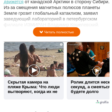
движется
от канадской Арктики в сторону Сибири.
Из-за смещения магнитных полюсов планеты
Земле грозит глобальный катаклизм, заявил
заведующий лабораторией в петербургском
филиале ИЗМИРАН Владимир Кошелевский.
Читать полностью
i
Скрытая камера на
Ролик длится неск
пляже Крыма: Что люди
секунд, а смеяться
вытворяют, когда их не
будете долго
видят...