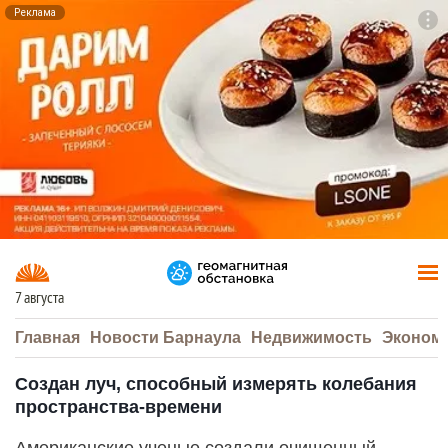
Реклама
To
F7
7 августа
Главная
Новости Барнаула
Недвижимость
Эконом
Создан луч, способный измерять колебания
пространства-времени
Американские ученые создали очищенный