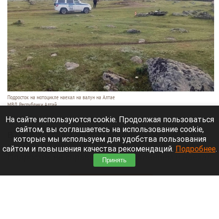
Подросток на мотоцикле наехал на валун на Алтае
МВД Республики Алтай
5 августа 2026 в 13:38
На сайте используются cookie. Продолжая пользоваться
сайтом, вы соглашаетесь на использование cookie,
В селе Улаган 4 августа 13-летний мальчик
которые мы используем для удобства пользования
катался на мотоцикле по каменистой местности.
сайтом и повышения качества рекомендаций.
Подробнее
.
Подросток не справился с управлением и наехал
Принять
на валун.
Читать полностью