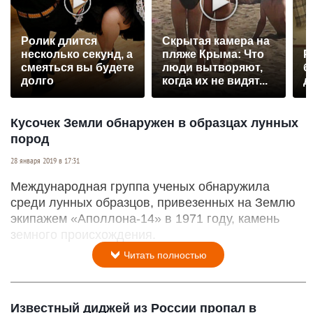
Ролик длится
Скрытая камера на
несколько секунд, а
пляже Крыма: Что
Р
смеяться вы будете
люди вытворяют,
б
долго
когда их не видят...
д
Кусочек Земли обнаружен в образцах лунных
пород
28 января 2019 в 17:31
Международная группа ученых обнаружила
среди лунных образцов, привезенных на Землю
экипажем «Аполлона-14» в 1971 году, камень
земного происхождения.
Читать полностью
Известный диджей из России пропал в