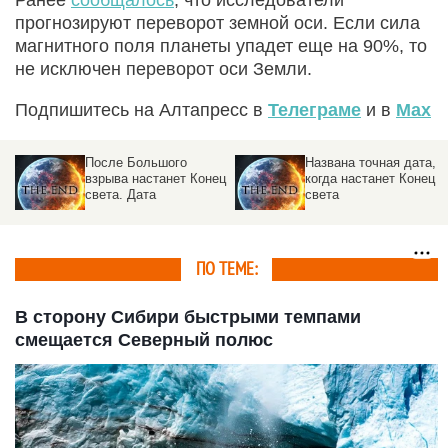
Ранее
сообщалось
, что исследователи
прогнозируют переворот земной оси. Если сила
магнитного поля планеты упадет еще на 90%, то
не исключен переворот оси Земли.
Подпишитесь на Алтапресс в
Телеграме
и в
Max
После Большого
Названа точная дата,
взрыва настанет Конец
когда настанет Конец
света. Дата
света
ПО ТЕМЕ:
В сторону Сибири быстрыми темпами
смещается Северный полюс