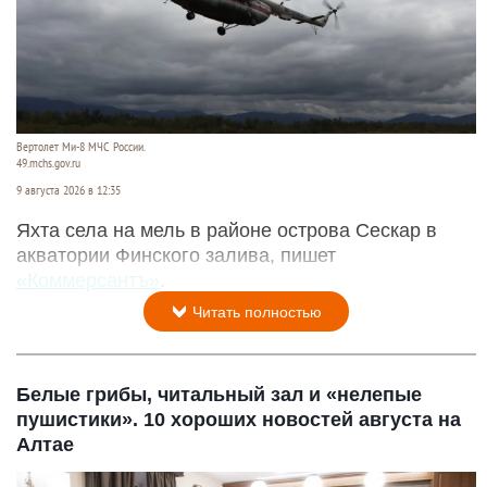
Вертолет Ми-8 МЧС России.
49.mchs.gov.ru
9 августа 2026 в 12:35
Яхта села на мель в районе острова Сескар в
акватории Финского залива, пишет
«Коммерсантъ»
.
Читать полностью
Белые грибы, читальный зал и «нелепые
пушистики». 10 хороших новостей августа на
Алтае