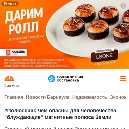
Реклама
To
F7
9 августа
Главная
Новости Барнаула
Недвижимость
Эконом
#Полюснаш: чем опасны для человечества
"блуждающие" магнитные полюса Земли
Северный магнитный полюс Земли стремительно