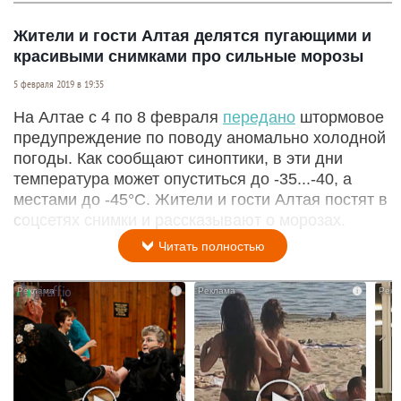
Жители и гости Алтая делятся пугающими и
красивыми снимками про сильные морозы
5 февраля 2019 в 19:35
На Алтае с 4 по 8 февраля
передано
штормовое
предупреждение по поводу аномально холодной
погоды. Как сообщают синоптики, в эти дни
температура может опуститься до -35...-40, а
местами до -45°С. Жители и гости Алтая постят в
соцсетях снимки и рассказывают о морозах.
Читать полностью
i
i