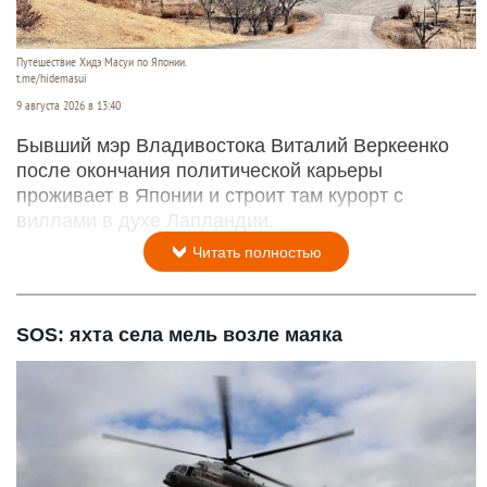
Путешествие Хидэ Масуи по Японии.
t.me/hidemasui
9 августа 2026 в 13:40
Бывший мэр Владивостока Виталий Веркеенко
после окончания политической карьеры
проживает в Японии и строит там курорт с
виллами в духе Лапландии.
Читать полностью
SOS: яхта села мель возле маяка