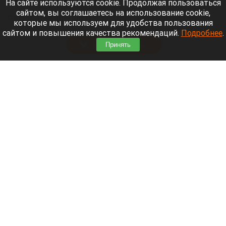
На сайте используются cookie. Продолжая пользоваться
сайтом, вы соглашаетесь на использование cookie,
Евгений Кузнецов официально стал игроком
которые мы используем для удобства пользования
новосибирской «Сибири».
сайтом и повышения качества рекомендаций.
Подробнее
.
Читать полностью
Принять
«Веселый молочник» купил билет до
Стамбула