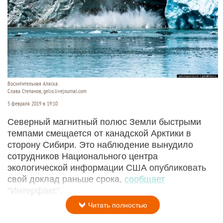
Восхитительная Аляска.
Слава Степанов, gelio.livejournal.com
5 февраля 2019 в 19:10
Северный магнитный полюс Земли быстрыми
темпами смещается от канадской Арктики в
сторону Сибири. Это наблюдение вынудило
сотрудников Национального центра
экологической информации США опубликовать
свой доклад раньше срока,
сообщает
"Интерфакс".
Читать полностью