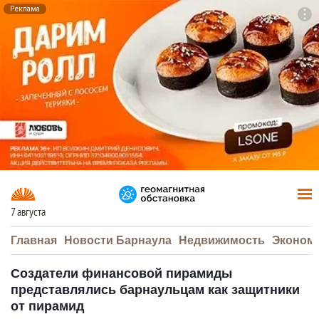
Реклама
To
F7
7 августа
Главная
Новости Барнаула
Недвижимость
Эконом
Создатели финансовой пирамиды
представлялись барнаульцам как защитники
от пирамид