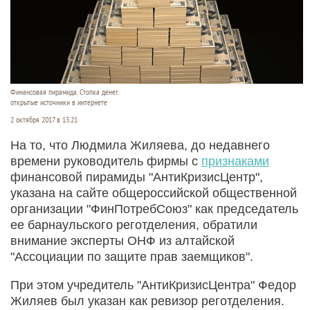
Финансовая пирамида. Стопка денег.
открытые источники в интернете
2 октября 2017 в 13:21
На то, что Людмила Жиляева, до недавнего
времени руководитель фирмы с
признаками
финансовой пирамиды "АнтиКризисЦентр",
указана на сайте общероссийской общественной
организации "ФинПотребСоюз" как председатель
ее барнаульского реготделения, обратили
внимание эксперты ОНФ из алтайской
"Ассоциации по защите прав заемщиков".
При этом учредитель "АнтиКризисЦентра" Федор
Жиляев был указан как ревизор реготделения.