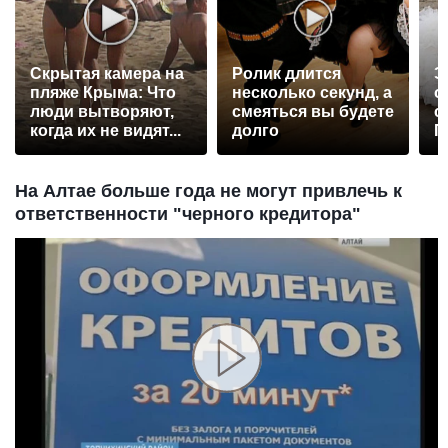
Скрытая камера на
Ролик длится
Э
пляже Крыма: Что
несколько секунд, а
о
люди вытворяют,
смеяться вы будете
с
когда их не видят...
долго
П
р
На Алтае больше года не могут привлечь к
ответственности "черного кредитора"