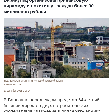
Барнаулец организовал финансовую
пирамиду и похитил у граждан более 30
миллионов рублей
Виды Барнаула с высоты 55-метровой пожарной вышки.
Михаил Хаустов
19 сентября 2015 в 08:24
В Барнауле перед судом предстал 64-летний
бывший директор двух потребительских
кооперативов "Движение в поддержку армии".