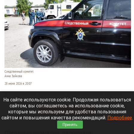
Следственный комитет.
Анна Зайкова
28 июня 2026 в 20:07
В Алтайском крае днем 27 июня в реке Чарыш
На сайте используются cookie. Продолжая пользоваться
утонул 14-летний подросток.
сайтом, вы соглашаетесь на использование cookie,
Читать полностью
которые мы используем для удобства пользования
сайтом и повышения качества рекомендаций.
Подробнее
.
Принять
Погодные аномалии, паломники,