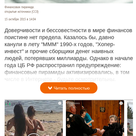
Финансовая пирамида.
открытые источники (CC0)
15 октября 2015 в 14:04
Доверчивости и бессовестности в мире финансов
поистине нет предела. Казалось бы, давно
канули в лету "МММ" 1990-х годов, "Хопер-
инвест" и прочие сборщики денег наивных
людей, потерявших миллиарды. Однако в начале
года ЦБ РФ распространил предупреждение:
финансовые пирамиды активизировались, в том
числе в Интернете - будьте осмотрительны.
Читать полностью
i
i