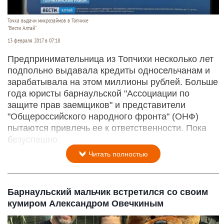
Точка выдачи микрозаймов в Топчихе
"Вести Алтай"
13 февраля 2017 в 07:18
Предпринимательница из Топчихи несколько лет
подпольно выдавала кредиты односельчанам и
зарабатывала на этом миллионы рублей. Больше
года юристы барнаульской "Ассоциации по
защите прав заемщиков" и представители
"Общероссийского народного фронта" (ОНФ)
пытаются привлечь ее к ответственности. Пока
безуспешно.
Читать полностью
Барнаульский мальчик встретился со своим
кумиром Александром Овечкиным