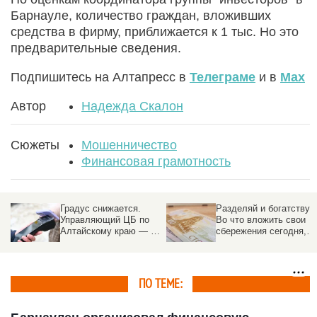
Барнауле, количество граждан, вложивших
средства в фирму, приближается к 1 тыс. Но это
предварительные сведения.
Подпишитесь на Алтапресс в
Телеграме
и в
Max
Автор
Надежда Скалон
Сюжеты
Мошенничество
Финансовая грамотность
Разделяй и богатствуй.
За что коммунальщики
Во что вложить свои
обязаны вернуть
б
сбережения сегодня,
деньги. Алгоритм
чтобы не обеднеть
действий
завтра
ПО ТЕМЕ: