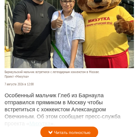
Барнаульский мальчик встретился с легендарным хоккеистом в Москве.
Проект «Михутка»
7 августа 2026 в 12:00
Особенный мальчик Глеб из Барнаула
отправился прямиком в Москву чтобы
встретиться с хоккеистом Александром
Овечкиным. Об этом сообщает пресс-служба
проекта «
Михутка
».
Читать полностью