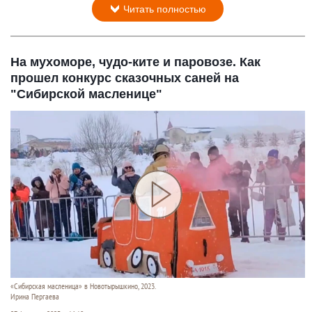
Читать полностью
На мухоморе, чудо-ките и паровозе. Как
прошел конкурс сказочных саней на
"Сибирской масленице"
«Сибирская масленица» в Новотырышкино, 2023.
Ирина Пергаева