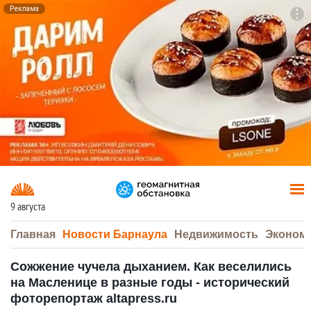
Реклама
To
F7
9 августа
Главная
Новости Барнаула
Недвижимость
Эконом
Сожжение чучела дыханием. Как веселились
на Масленице в разные годы - исторический
фоторепортаж altapress.ru