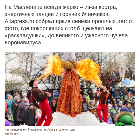
На Масленице всегда жарко – из-за костра,
энергичных танцев и горячих блинчиков.
Altapress.ru собрал яркие снимки прошлых лет: от
фото, где покоряющих столб щелкают на
«раскладушки», до великого и ужасного чучела
Коронавируса.
Как праздновали Масленицу на Алтае в разные годы.
altapress.ru