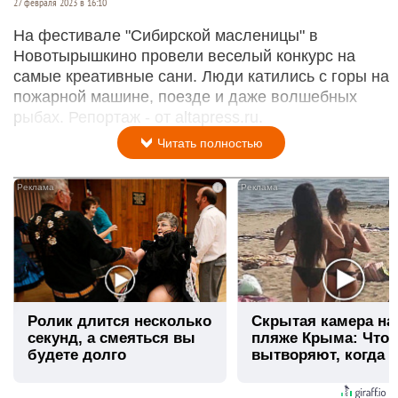
27 февраля 2023 в 16:10
На фестивале "Сибирской масленицы" в
Новотырышкино провели веселый конкурс на
самые креативные сани. Люди катились с горы на
пожарной машине, поезде и даже волшебных
рыбах. Репортаж - от altapress.ru.
Читать полностью
i
Ролик длится несколько
Скрытая камера на
секунд, а смеяться вы
пляже Крыма: Что
будете долго
вытворяют, когда и
видят...