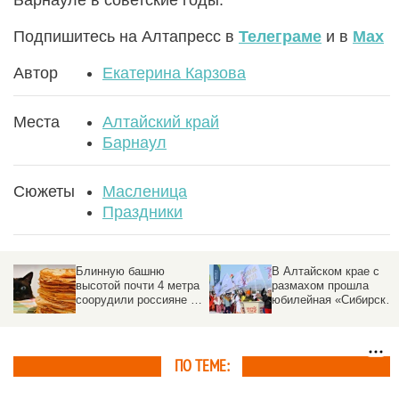
Подпишитесь на Алтапресс в
Телеграме
и в
Max
Автор
Екатерина Карзова
Места
Алтайский край
Барнаул
Сюжеты
Масленица
Праздники
Блинную башню
В Алтайском крае с
высотой почти 4 метра
размахом прошла
соорудили россияне во
юбилейная «Сибирская
время Масленицы
Масленица».
Фоторепортаж
ПО ТЕМЕ: