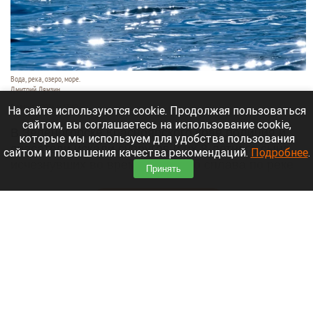
Вода, река, озеро, море.
Дмитрий Лямзин
9 августа 2026 в 17:40
На сайте используются cookie. Продолжая пользоваться
сайтом, вы соглашаетесь на использование cookie,
В Зеленогорске Красноярского края полиция и
которые мы используем для удобства пользования
спасатели искали супругов и их 8-летнего сына,
сайтом и повышения качества рекомендаций.
Подробнее
.
исчезнувших во время таежного сплава по реке
Принять
Кан.
Читать полностью
Более 1300 рейсов в Шанхае отменили из-за
тайфуна «Долфин»