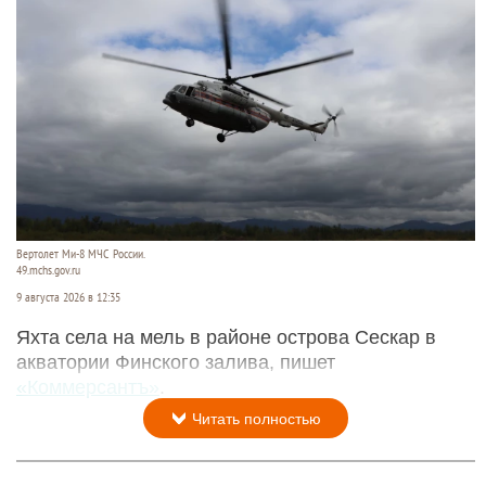
Вертолет Ми-8 МЧС России.
49.mchs.gov.ru
9 августа 2026 в 12:35
Яхта села на мель в районе острова Сескар в
акватории Финского залива, пишет
«Коммерсантъ»
.
Читать полностью