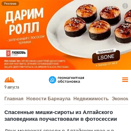
Реклама
To
F7
9 августа
Главная
Новости Барнаула
Недвижимость
Эконом
Спасенные мишки-сироты из Алтайского
заповедника поучаствовали в фотосессии
Двух медвежат спасли в Алтайском крае и в