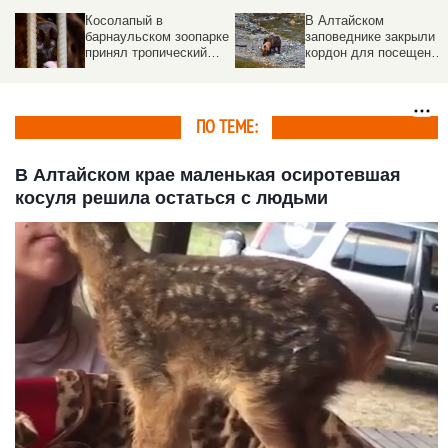
Косолапый в
В Алтайском
барнаульском зоопарке
заповеднике закрыли
принял тропический
кордон для посещений
душ. Видео
Причина
ПО ТЕМЕ:
В Алтайском крае маленькая осиротевшая
косуля решила остаться с людьми