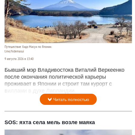
Путешествие Хидэ Масуи по Японии.
t.me/hidemasui
9 августа 2026 в 13:40
Бывший мэр Владивостока Виталий Веркеенко
после окончания политической карьеры
проживает в Японии и строит там курорт с
виллами в духе Лапландии.
Читать полностью
SOS: яхта села мель возле маяка