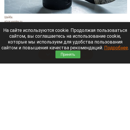
Шайба.
alice.yandex.ru
9 августа 2026 в 11:35
На сайте используются cookie. Продолжая пользоваться
сайтом, вы соглашаетесь на использование cookie,
Евгений Кузнецов официально стал игроком
которые мы используем для удобства пользования
новосибирской «Сибири».
сайтом и повышения качества рекомендаций.
Подробнее
.
Читать полностью
Принять
«Веселый молочник» купил билет до
Стамбула