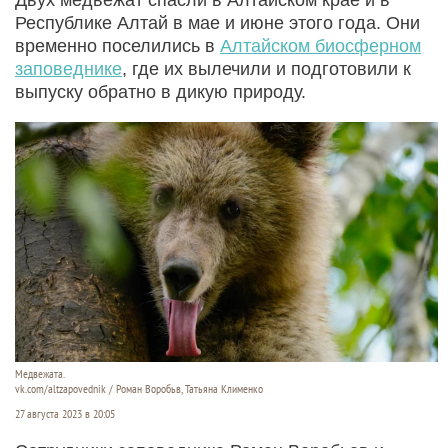
Республике Алтай в мае и июне этого года. Они
временно поселились в
Алтайском биосферном
заповеднике
, где их вылечили и подготовили к
выпуску обратно в дикую природу.
Медвежата.
vk.com/altzapovednik / Роман Воробьв, Татьяна Клименко
27 августа 2023 в 20:05