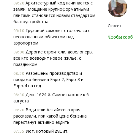
Архитектурный код начинается с
09:20
земли. Мощение крупноформатными
плитами становится новым стандартом
благоустройства
Сюжет:
Грузовой самолет столкнулся с
09:10
неопознанным объектом над
Чтобы сооб
аэропортом
Дорогие строители, девелоперы,
09:00
все кто возводит новое жилье, с
праздником
Разрешены производство и
08:50
продажа бензина Евро-2, Евро-3 и
Евро-4 на год
День 1624-й. Самое важное к 6
08:30
августа
Водители Алтайского края
08:20
рассказали, при какой цене бензина
перестанут активно ездить
Уют, который душит.
07:55