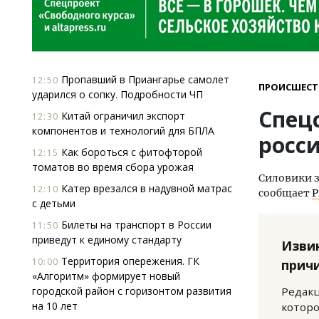
Пропавший в Приангарье самолет
12:50
ПРОИСШЕСТ
ударился о сопку. Подробности ЧП
Спец
Китай ограничил экспорт
12:30
компонентов и технологий для БПЛА
росс
Как бороться с фитофторой
12:15
томатов во время сбора урожая
Силовики з
Катер врезался в надувной матрас
12:10
сообщает
Р
с детьми
Билеты на транспорт в России
11:50
приведут к единому стандарту
Изви
Территория опережения. ГК
10:00
прич
«Алгоритм» формирует новый
городской район с горизонтом развития
Редакц
на 10 лет
которо