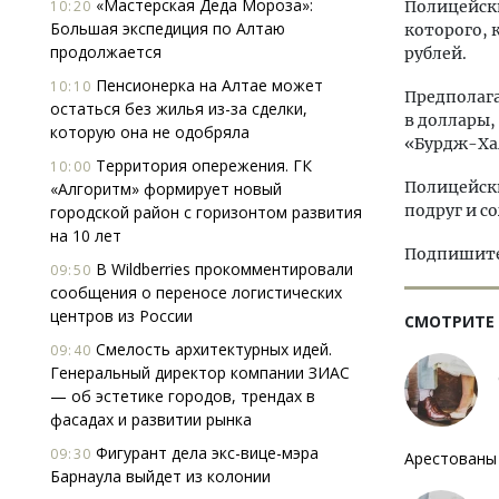
«Мастерская Деда Мороза»:
10:20
Полицейск
Большая экспедиция по Алтаю
которого, 
продолжается
рублей.
Пенсионерка на Алтае может
10:10
Предполаг
остаться без жилья из-за сделки,
в доллары,
которую она не одобряла
«Бурдж-Хал
Территория опережения. ГК
10:00
Полицейски
«Алгоритм» формирует новый
подруг и с
городской район с горизонтом развития
на 10 лет
Подпишитес
В Wildberries прокомментировали
09:50
сообщения о переносе логистических
центров из России
СМОТРИТЕ
Смелость архитектурных идей.
09:40
Генеральный директор компании ЗИАС
— об эстетике городов, трендах в
фасадах и развитии рынка
Фигурант дела экс-вице-мэра
09:30
Арестованы
Барнаула выйдет из колонии