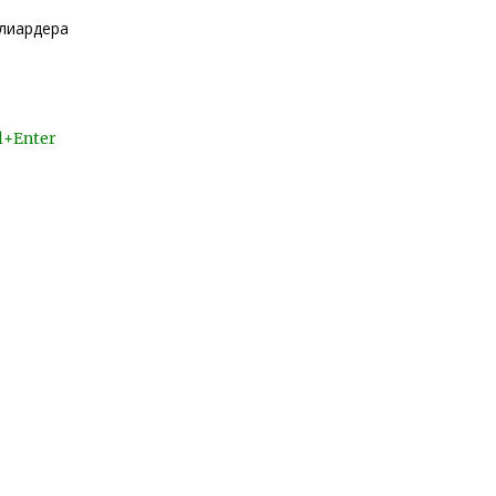
лиардера
l+Enter