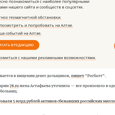
сно познакомиться с наиболее популярными
ами нашего сайта и сообществ в соцсетях.
ноз геомагнитной обстановки.
посмотреть и попробовать на Алтае.
а событий на Алтае.
ость архитектурных идей.
Двухуровневые номера и в
ИСАТЬ В РЕДАКЦИЮ
еральный директор компании
Каким будет новый апарт
 — об эстетике городов,
«Белкур» в Белокурихе
комиться с нашими рекламными возможностями.
дах в фасадах и развитии рынка
ОИТЕЛЬСТВО
ДОМА И КВАРТИРЫ
вается в хищении денег дольщиков,
пишет
"Росбалт".
арии
78.ru
жена Астафьева уточнила — все произошло в од
 больниц.
товали 5 млрд рублей активов сбежавших российских милл