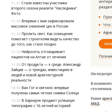
интере
Стали известны участники
11:37
раздел
второго сезона реалити "Наследники".
Фото
Прог
Впервые с мая зафиксировали
11:30
Что 
массовое снижение цен в России
Афиш
Пролить свет. Как освещение
11:30
помогает строи­телям видеть качество
Архитектурный код начинается с
Смел
НАП
до того, как стало поздно
земли. Мощение крупноформатными
Ген
Нейросеть отговаривает
11:10
плитами становится новым
ЗИАС
Позна
пациентов на Алтае от лечения
стандартом благоустройства
трен
От продукта — к среде. Александр
11:08
СТРОИТЕЛЬСТВО
СТР
Зайцев — о трендах, инвестициях в
Он подозре
людей и новой архитектурной
реальности
В коммент
Ван Гог и светило: впервые
10:50
столичных
получены самые четкие снимки Солнца
Ранее
арес
В Барнауле продают успешную
10:30
МВД
.
типографию с 16-летней историей