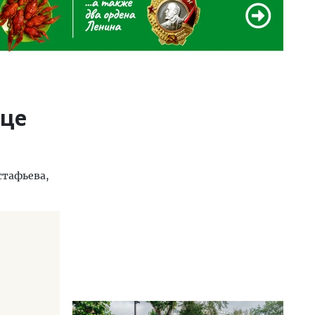
ице
стафьева,