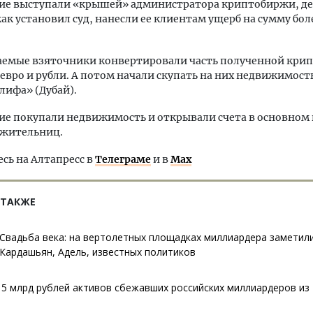
ие выступали «крышей» администратора криптобиржи, д
как установил суд, нанесли ее клиентам ущерб на сумму бол
аемые взяточники конвертировали часть полученной кри
 евро и рубли. А потом начали скупать на них недвижимост
ифа» (Дубай).
е покупали недвижимость и открывали счета в основном 
ожительниц.
ь на Алтапресс в
Телеграме
и в
Max
 ТАКЖЕ
Свадьба века: на вертолетных площадках миллиардера заметил
Кардашьян, Адель, известных политиков
 5 млрд рублей активов сбежавших российских миллиардеров и