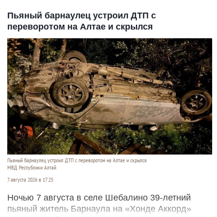
Пьяный барнаулец устроил ДТП с
переворотом на Алтае и скрылся
Пьяный барнаулец устроил ДТП с переворотом на Алтае и скрылся
МВД Республики Алтай
7 августа 2026 в 17:25
Ночью 7 августа в селе Шебалино 39-летний
пьяный житель Барнаула на «Хонде Аккорд»