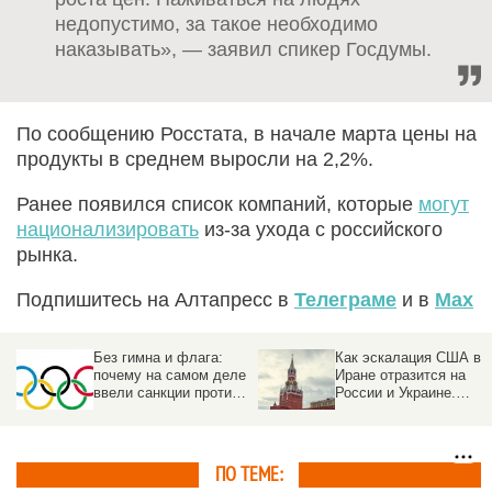
недопустимо, за такое необходимо
наказывать», — заявил спикер Госдумы.
По сообщению Росстата, в начале марта цены на
продукты в среднем выросли на 2,2%.
Ранее появился список компаний, которые
могут
национализировать
из-за ухода с российского
рынка.
Подпишитесь на Алтапресс в
Телеграме
и в
Max
Без гимна и флага:
Как эскалация США в
а
почему на самом деле
Иране отразится на
ввели санкции против
России и Украине.
российского спорта
Прогноз
ПО ТЕМЕ: