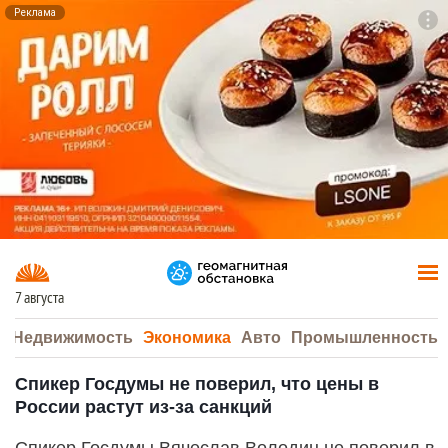
Реклама
To
F7
7 августа
а
Недвижимость
Экономика
Авто
Промышленность
Спикер Госдумы не поверил, что цены в
России растут из-за санкций
Спикер Госдумы Вячеслав Володин не поверил в