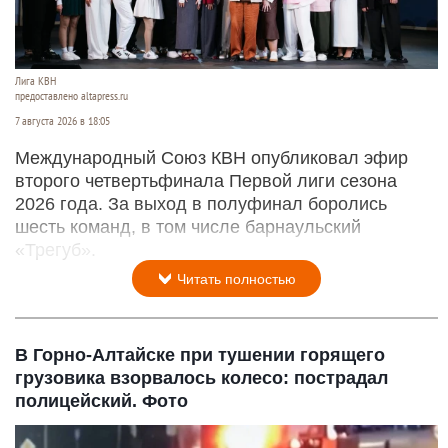
Лига КВН
предоставлено altapress.ru
7 августа 2026 в 18:05
Международный Союз КВН опубликовал эфир
второго четвертьфинала Первой лиги сезона
2026 года. За выход в полуфинал боролись
шесть команд, в том числе барнаульский
«Трегуб».
Читать полностью
В Горно-Алтайске при тушении горящего
грузовика взорвалось колесо: пострадал
полицейский. Фото