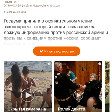
Госдума РФ.
CC BY-NC-SA 2.0, фотобанк Moscow-Live на flickr.com
4 марта 2022 в 16:36
Госдума приняла в окончательном чтении
законопроект, который вводит наказание за
ложную информацию против российской армии и
призывы к санкциям против России, сообщает
РИА "Новости"
.
Читать полностью
i
i
Скрытая камера на
Ролик длится
К