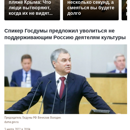
пляже Крыма: Что
несколько секунд, а
о
люди вытворяют,
смеяться вы будете
о
когда их не видят...
долго
р
Спикер Госдумы предложил уволиться не
поддерживающим Россию деятелям культуры
Председатель Госдумы РФ Вячеслав Володин.
duma.gov.ru
3 марта 2022 в 20:04