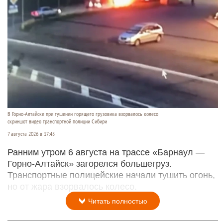
В Горно-Алтайске при тушении горящего грузовика взорвалось колесо
скриншот видео транспортной полиции Сибири
7 августа 2026 в 17:45
Ранним утром 6 августа на трассе «Барнаул —
Горно-Алтайск» загорелся большегруз.
Транспортные полицейские начали тушить огонь,
но от жара взорвалось колесо.
Читать полностью