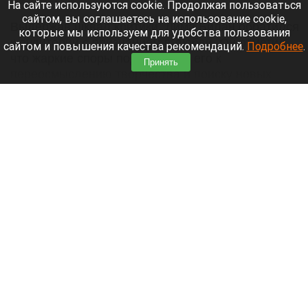
7 августа 2026 в 17:05
На сайте используются cookie. Продолжая пользоваться
сайтом, вы соглашаетесь на использование cookie,
Выдержав шквал критики, Дима Билан обратился
которые мы используем для удобства пользования
к аудитории с признанием в любви. Он отметил,
сайтом и повышения качества рекомендаций.
Подробнее
.
что жаркие споры подтолкнули его к
Принять
переосмыслению творчества и поиску новых
смыслов, горизонтов и внутренних глубин.
Читать полностью
«Домашние супчики»: как алтайские
волонтеры объединяют детей и взрослых
ради общей цели