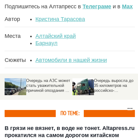
Подпишитесь на Алтапресс в
Телеграме
и в
Max
Автор
Кристина Тарасова
Места
Алтайский край
Барнаул
Сюжеты
Автомобили в нашей жизни
Очередь на АЗС может
Очередь выросла до
стать уважительной
35 километров на
причиной опоздания на
российско-
работу
казахстанской границе
ПО ТЕМЕ:
В грязи не вязнет, в воде не тонет. Altapress.ru
прокатился на самом дорогом китайском