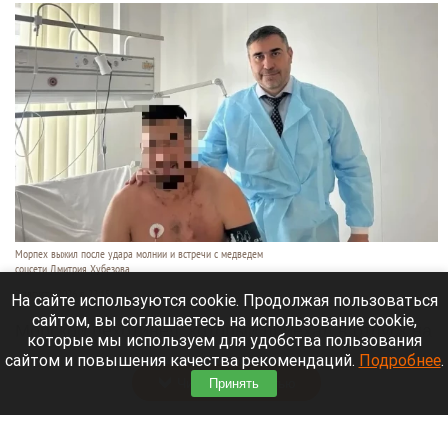
Морпех выжил после удара молнии и встречи с медведем
соцсети Дмитрия Хубезова
7 августа 2026 в 22:15
На сайте используются cookie. Продолжая пользоваться
сайтом, вы соглашаетесь на использование cookie,
Морской пехотинец, который приехал в отпуск на
которые мы используем для удобства пользования
Алтай, пережил чудовищную серию событий.
сайтом и повышения качества рекомендаций.
Подробнее
.
Читать полностью
Принять