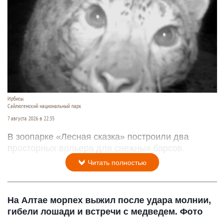
Ирбисы.
Сайлюгемский национальный парк
7 августа 2026 в 22:35
В зоопарке «Лесная сказка» построили два
просторных вольера для снежных барсов.
Читать полностью
На Алтае морпех выжил после удара молнии,
гибели лошади и встречи с медведем. Фото