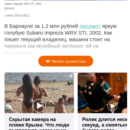
Subaru Impreza WRX STI, 2002.
Дром.ру
2 июля 2024 в 08:22
В Барнауле за 1,2 млн рублей
продают
яркую
голубую Subaru Impreza WRX STI, 2002. Как
пишет текущий владелец, машина стоит на
паркинге как музейный экспонат, ей не
пользуются.
Читать полностью
i
Скрытая камера на
Ролик длится неск
пляже Крыма: Что люди
секунд, а смеяться