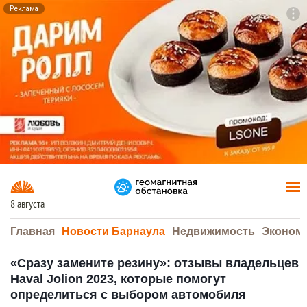
Реклама
To
F7
8 августа
Главная
Новости Барнаула
Недвижимость
Эконом
«Сразу замените резину»: отзывы владельцев
Haval Jolion 2023, которые помогут
определиться с выбором автомобиля