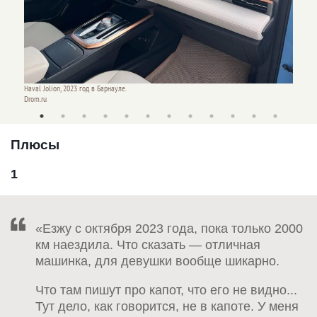
Haval Jolion, 2023 год в Барнауле.
Haval J
Drom.ru
Drom.ru
Плюсы
1
«Езжу с октября 2023 года, пока только 2000
км наездила. Что сказать — отличная
машинка, для девушки вообще шикарно.
Что там пишут про капот, что его не видно...
Тут дело, как говорится, не в капоте. У меня