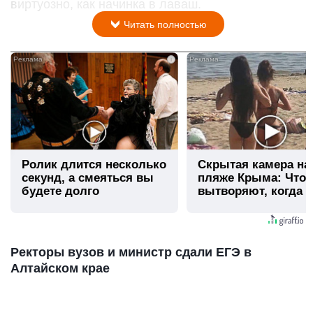
виртуозно, как начинка в лаваш.
Читать полностью
i
Ролик длится несколько
Скрытая камера на
секунд, а смеяться вы
пляже Крыма: Что
будете долго
вытворяют, когда и
видят...
Ректоры вузов и министр сдали ЕГЭ в
Алтайском крае