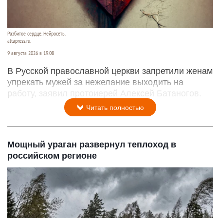
Разбитое сердце. Нейросеть.
altapress.ru.
9 августа 2026 в 19:08
В Русской православной церкви запретили женам
упрекать мужей за нежелание выходить на
работу, заявил протоиерей Алексей Батаногов.
Читать полностью
Мощный ураган развернул теплоход в
российском регионе