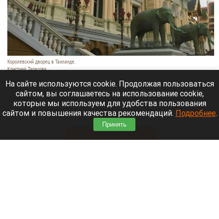
Королевский дворец в Таиланде.
Кристина Тарасова
9 августа 2026 в 15:35
На сайте используются cookie. Продолжая пользоваться
сайтом, вы соглашаетесь на использование cookie,
Диджей из России Дмитрий — выступает под
которые мы используем для удобства пользования
псевдонимом DJ FЫRРИN — пропал в Таиланде
сайтом и повышения качества рекомендаций.
Подробнее
.
после возникновения проблем с документами.
Принять
Читать полностью
Невероятный закат на Телецком озере снял
инспектор Алтайского заповедника. Фото