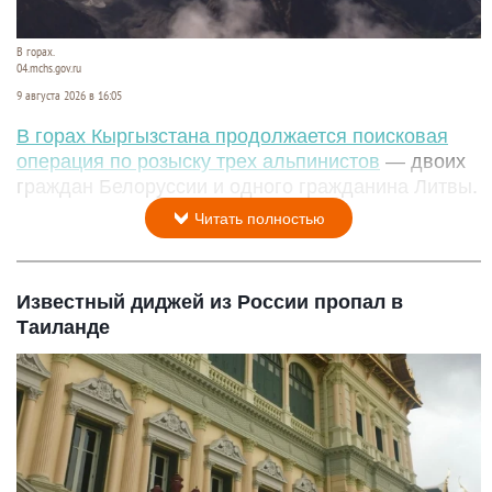
В горах.
04.mchs.gov.ru
9 августа 2026 в 16:05
В горах Кыргызстана продолжается поисковая
операция по розыску трех альпинистов
— двоих
граждан Белоруссии и одного гражданина Литвы.
Читать полностью
Известный диджей из России пропал в
Таиланде