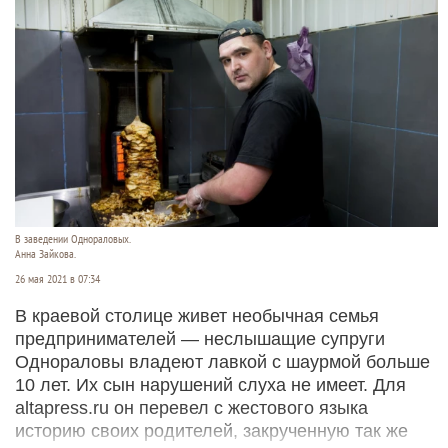
В заведении Однораловых.
Анна Зайкова.
26 мая 2021 в 07:34
В краевой столице живет необычная семья
предпринимателей — неслышащие супруги
Однораловы владеют лавкой с шаурмой больше
10 лет. Их сын нарушений слуха не имеет. Для
altapress.ru он перевел с жестового языка
историю своих родителей, закрученную так же