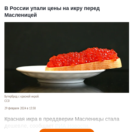
В России упали цены на икру перед
Масленицей
Бутерброд с красной икрой.
СС0
29 февраля 2024 в 13:58
Красная икра в преддверии Масленицы стала
дешевле, сообщает
РИА Новости
.