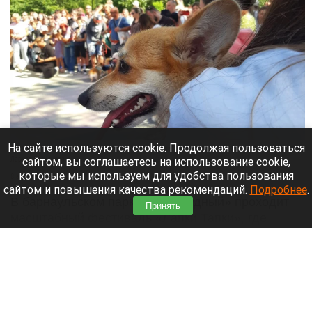
На сайте используются cookie. Продолжая пользоваться
Парад корги на фестивале «Лапки Тапки» в Барнауле.
Лариса Васильева
сайтом, вы соглашаетесь на использование cookie,
которые мы используем для удобства пользования
8 августа 2026 в 15:35
сайтом и повышения качества рекомендаций.
Подробнее
.
В барнаульском парке «Изумрудный» проходит
Принять
масштабный фестиваль «Лапки Тапки», где
собрались все собачники города.
Читать полностью
Педофил убеждал россиянок умалчивать о