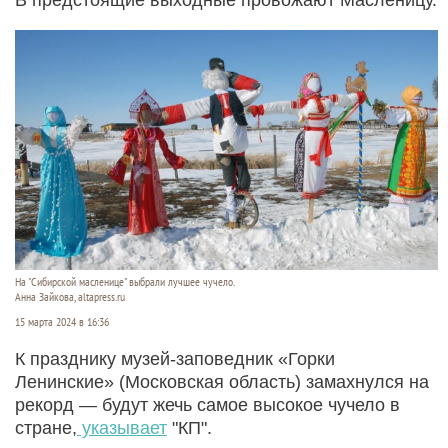
На "Сибирской масленице" выбрали лучшее чучело.
Анна Зайкова, altapress.ru
15 марта 2024 в 16:36
К празднику музей-заповедник «Горки
Ленинские» (Московская область) замахнулся на
рекорд — будут жечь самое высокое чучело в
стране,
указывает
"КП".