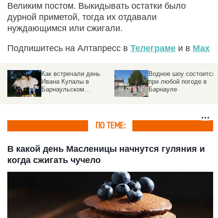
Великим постом. Выкидывать остатки было
дурной приметой, тогда их отдавали
нуждающимся или сжигали.
Подпишитесь на Алтапресс в
Телеграме
и в
Max
Водное шоу состоится
Никто не хотел
при любой погоде в
уезжать. В Косихе
Барнауле
завершился фестивал
Роберта
Рождественского
ПО ТЕМЕ:
В какой день Масленицы начнутся гуляния и
когда сжигать чучело