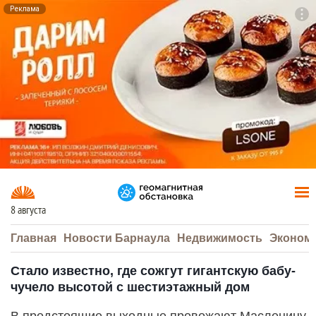
Реклама
To
F7
8 августа
Главная
Новости Барнаула
Недвижимость
Эконом
Стало известно, где сожгут гигантскую бабу-
чучело высотой с шестиэтажный дом
В предстоящие выходные провожают Масленицу.