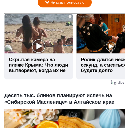
Читать полностью
i
Скрытая камера на
Ролик длится неск
пляже Крыма: Что люди
секунд, а смеяться
вытворяют, когда их не
будете долго
видят...
Десять тыс. блинов планируют испечь на
«Сибирской Масленице» в Алтайском крае