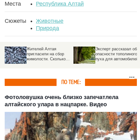
Места
Республика Алтай
Сюжеты
Животные
Природа
Эксперт рассказал об
В Барнауле дерево
опасности тополиного
упало на машину
пуха для автомобилей
ПО ТЕМЕ:
Фотоловушка очень близко запечатлела
алтайского улара в нацпарке. Видео