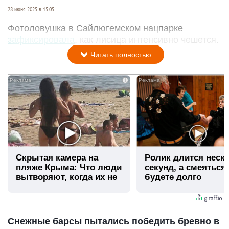
28 июня 2025 в 15:05
Фотоловушка в Сайлюгемском нацпарке
зафиксировала
, как лисица интенсивно чешется.
Читать полностью
i
Скрытая камера на
Ролик длится неск
пляже Крыма: Что люди
секунд, а смеяться
вытворяют, когда их не
будете долго
видят...
Снежные барсы пытались победить бревно в