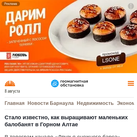
Реклама
To
F7
8 августа
Главная
Новости Барнаула
Недвижимость
Эконом
Стало известно, как выращивают маленьких
балобанят в Горном Алтае
В телеграм-канале «Друзья снежного барса»