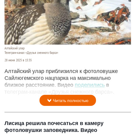
Алтайский улар
Телеграм-канал «Друзья снежного барса»
28 июня 2025 в 15:35
Алтайский улар приблизился к фотоловушке
Сайлюгемского нацпарка на максимально
близкое расстояние. Видео
поделились
в
телеграм-канале «Друзья снежного барса».
Читать полностью
Лисица решила почесаться в камеру
фотоловушки заповедника. Видео