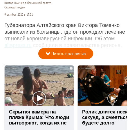
Виктор Томенко в больничной палате.
Скриншот видео.
9 октября 2020 в 17:01
Губернатора Алтайского края Виктора Томенко
выписали из больницы, где он проходил лечение
от новой коронавирусной инфекции. Об этом
altapress.ru
сообщили в правительстве региона.
Читать полностью
i
Скрытая камера на
Ролик длится неск
пляже Крыма: Что люди
секунд, а смеяться
вытворяют, когда их не
будете долго
видят...