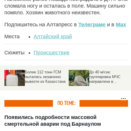
сломала ногу и осталась в поле. Машину сильно
помяло. Хозяин животного неизвестен.
Подпишитесь на Алтапресс в
Телеграме
и в
Max
Места
Алтайский край
Сюжеты
Происшествие
Более 112 тонн ГСМ
До 40 м/сек:
пытались незаконно
группировка МЧС
вывезти из Казахстана
направлена в
пострадавшие от
урагана районы на
Алтае
ПО ТЕМЕ:
Появились подробности массовой
смертельной аварии под Барнаулом