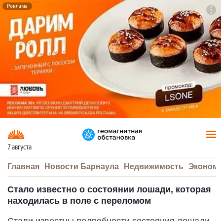
Реклама
To
F7
7 августа
Главная
Новости Барнаула
Недвижимость
Эконом
Стало известно о состоянии лошади, которая
находилась в поле с переломом
Стали известны подробности состояния лошади,