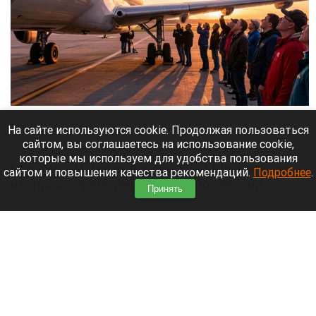
Люди рядом с самолетом.
Алиса ИИ
На сайте используются cookie. Продолжая пользоваться
сайтом, вы соглашаетесь на использование cookie,
7 августа 2026 в 12:15
которые мы используем для удобства пользования
Владимир Путин вывел аэропорт Шереметьево
сайтом и повышения качества рекомендаций.
Подробнее
.
из списка стратегических объектов России.
Принять
Подписанный главой государства указ открывает
путь к его приватизации.
Читать полностью
Собака выжила после схватки с медведем
ради спасения хозяина