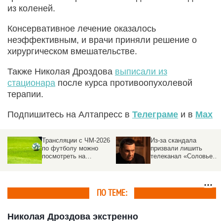
из коленей.
Консервативное лечение оказалось
неэффективным, и врачи приняли решение о
хирургическом вмешательстве.
Также Николая Дроздова
выписали из
стационара
после курса противоопухолевой
терапии.
Подпишитесь на Алтапресс в
Телеграме
и в
Max
Трансляции с ЧМ-2026
Из-за скандала
по футболу можно
призвали лишить
посмотреть на
телеканал «Соловьев
федеральном канале
Live» бюджетных денег
ПО ТЕМЕ:
Николая Дроздова экстренно