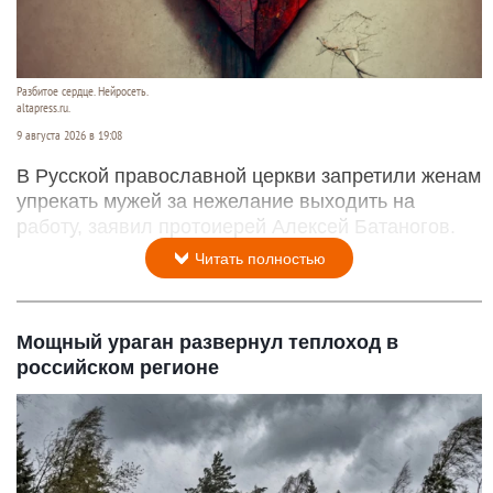
Разбитое сердце. Нейросеть.
altapress.ru.
9 августа 2026 в 19:08
В Русской православной церкви запретили женам
упрекать мужей за нежелание выходить на
работу, заявил протоиерей Алексей Батаногов.
Читать полностью
Мощный ураган развернул теплоход в
российском регионе