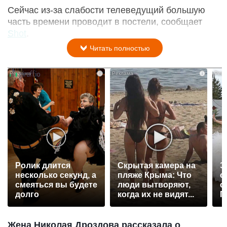
Сейчас из-за слабости телеведущий большую
часть времени проводит в постели, сообщает
Shot
.
Читать полностью
i
i
Ролик длится
Скрытая камера на
Э
несколько секунд, а
пляже Крыма: Что
о
смеяться вы будете
люди вытворяют,
с
долго
когда их не видят...
П
р
Жена Николая Дроздова рассказала о