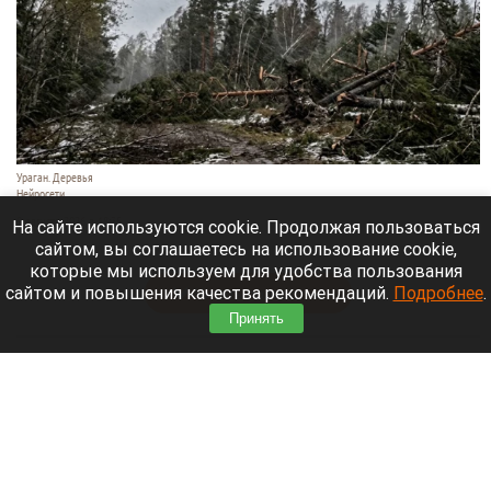
Ураган. Деревья
Нейросети
9 августа 2026 в 18:35
На сайте используются cookie. Продолжая пользоваться
сайтом, вы соглашаетесь на использование cookie,
Мощный ураган бушует в Самарской области.
которые мы используем для удобства пользования
сайтом и повышения качества рекомендаций.
Подробнее
.
Читать полностью
Принять
Москвичей призвали оставаться дома