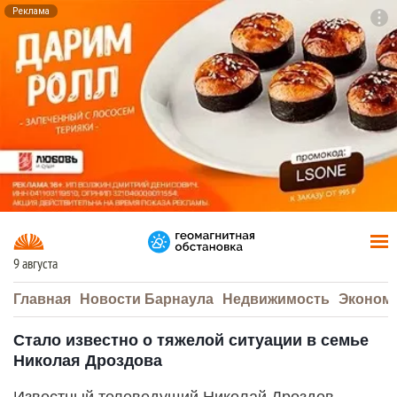
Реклама
To
F7
9 августа
Главная
Новости Барнаула
Недвижимость
Эконом
Стало известно о тяжелой ситуации в семье
Николая Дроздова
Известный телеведущий Николай Дроздов