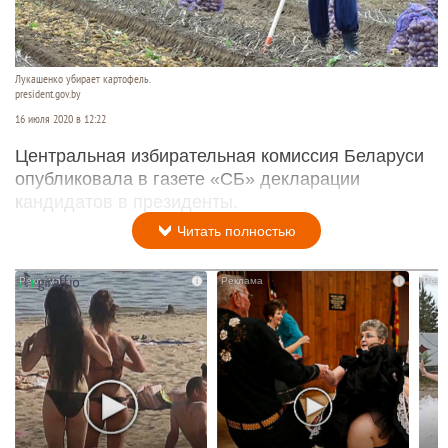
Лукашенко убирает картофель.
president.gov.by
16 июля 2020 в 12:22
Центральная избирательная комиссия Беларуси
опубликовала в газете «СБ» декларации
кандидатов в президенты.
Читать полностью
i
i