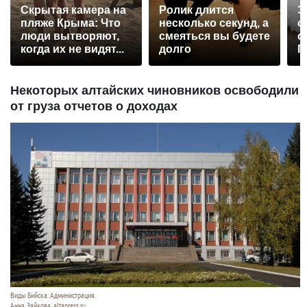
Скрытая камера на
Ролик длится
Э
пляже Крыма: Что
несколько секунд, а
о
люди вытворяют,
смеяться вы будете
с
когда их не видят...
долго
П
р
Некоторых алтайских чиновников освободили
от груза отчетов о доходах
Виды Бийска. Администрация.
Анна Зайкова, altapress.ru.