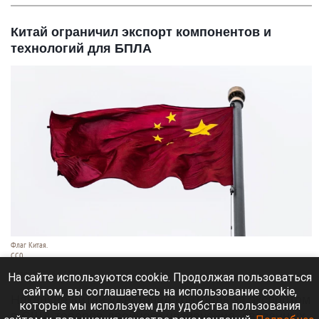
Китай ограничил экспорт компонентов и
технологий для БПЛА
Флаг Китая.
CC0
6 августа 2026 в 12:30
На сайте используются cookie. Продолжая пользоваться
сайтом, вы соглашаетесь на использование cookie,
Накануне Китай ужесточил контроль за экспортом
которые мы используем для удобства пользования
в США товаров двойного назначения, связанных