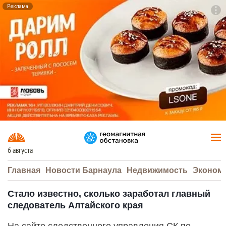
Реклама
To
F7
6 августа
Главная
Новости Барнаула
Недвижимость
Эконом
Стало известно, сколько заработал главный
следователь Алтайского края
На сайте следственного управления СК по