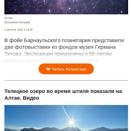
Космос.
Константин Гончаров
6 августа 2026 в 14:40
В фойе Барнаульского планетария представили
две фотовыставки из фондов музея Германа
Титова. Экспозиции приурочены к 65-летию
первого суточного полета космонавта.
Читать полностью
Телецкое озеро во время штиля показали на
Алтае. Видео