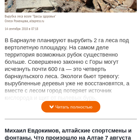
Вырубка леса возле "Трассы здоровья"
Олеся Роженцова, altapress.ru
14 сентября 2018 в 07:18
В Барнауле планируют вырубить 2 га леса под
вертолетную площадку. На самом деле
территория возможных рубок существенно
больше. Совершенно законно с Горы могут
исчезнуть почти 600 га — это четверть
барнаульского леса. Экологи бьют тревогу:
вырубленные деревья уже не восстановятся, а
вместе с лесом город потеряет источник
кислорода и щит от пылевых бурь.
Читать полностью
Михаил Евдокимов, алтайские спортсмены и
фонтаны. Что произошло на Алтае 7 августа