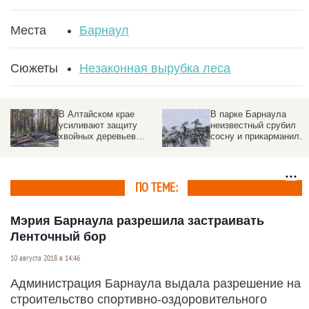
Места
Барнаул
Сюжеты
Незаконная вырубка леса
В Алтайском крае
В парке Барнаула
усиливают защиту
неизвестный срубил
хвойных деревьев
сосну и прикарманил.
перед Новым годом
За поимку —
вознаграждение
ПО ТЕМЕ:
Мэрия Барнаула разрешила застраивать
Ленточный бор
10 августа 2018 в 14:46
Администрация Барнаула выдала разрешение на
строительство спортивно-оздоровительного