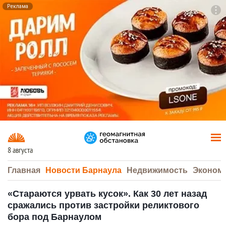
Реклама
To
F7
8 августа
Главная
Новости Барнаула
Недвижимость
Эконом
«Стараются урвать кусок». Как 30 лет назад
сражались против застройки реликтового
бора под Барнаулом