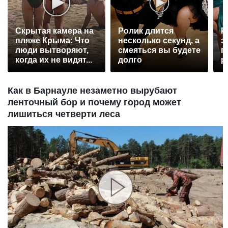
Скрытая камера на
Ролик длится
Р
пляже Крыма: Что
несколько секунд, а
э
люди вытворяют,
смеяться вы будете
п
когда их не видят...
долго
р
Как в Барнауле незаметно вырубают
ленточный бор и почему город может
лишиться четверти леса