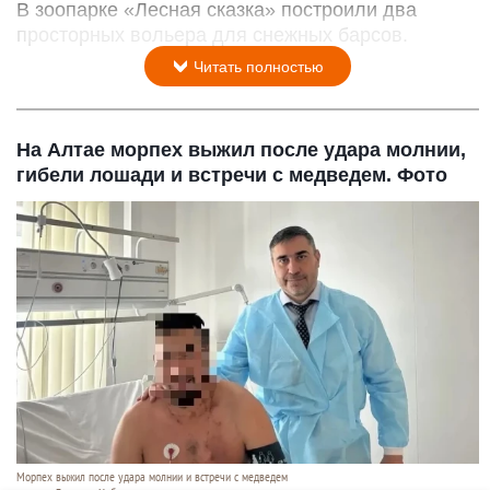
В зоопарке «Лесная сказка» построили два
просторных вольера для снежных барсов.
Читать полностью
На Алтае морпех выжил после удара молнии,
гибели лошади и встречи с медведем. Фото
Морпех выжил после удара молнии и встречи с медведем