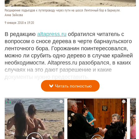
Расширение подъездов к путепроводу через пути на шоссе Ленточный бор в Барнауле.
Анна Зайкова
9 января 2018 в 19:20
В редакцию
altapress.ru
обратился читатель с
вопросом о сносе дерева в черте барнаульского
ленточного бора. Горожанин поинтересовался,
можно ли срубить одно дерево в случае крайней
необходимости. Altapress.ru разобрался, в каких
случаях на это дают разрешение и какие
документы нужно предоставить.
Читать полностью
i
i