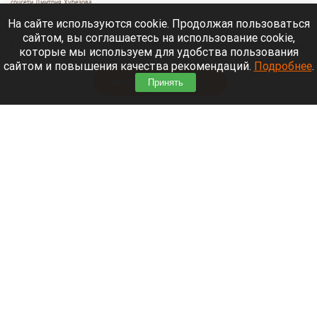
соцсети Дмитрия Хубезова
7 августа 2026 в 22:15
На сайте используются cookie. Продолжая пользоваться
сайтом, вы соглашаетесь на использование cookie,
Морской пехотинец, который приехал в отпуск на
которые мы используем для удобства пользования
Алтай, пережил чудовищную серию событий.
сайтом и повышения качества рекомендаций.
Подробнее
.
Читать полностью
Принять
В Барнауле водитель сбил женщину на зебре
и скрылся