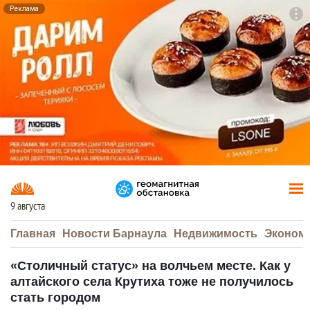
Реклама
To
F7
9 августа
Главная
Новости Барнаула
Недвижимость
Эконом
«Столичный статус» на волчьем месте. Как у
алтайского села Крутиха тоже не получилось
стать городом