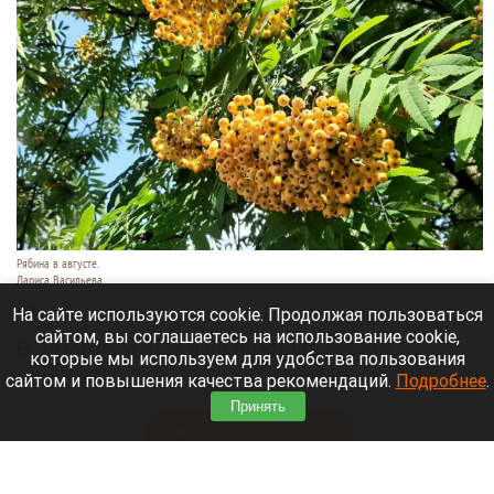
Рябина в августе.
Лариса Васильева
9 августа 2026 в 08:05
На сайте используются cookie. Продолжая пользоваться
сайтом, вы соглашаетесь на использование cookie,
В Алтайском крае действуют штормовое
которые мы используем для удобства пользования
предупреждение из-за высокой пожароопасности
сайтом и повышения качества рекомендаций.
Подробнее
.
до 12 августа.
Принять
Читать полностью