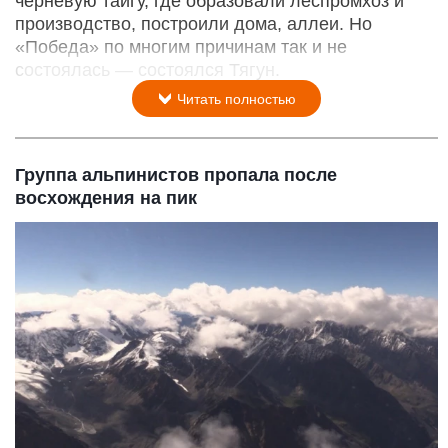
черневую тайгу, где образовали леспромхоз и
производство, построили дома, аллеи. Но
«Победа» по многим причинам так и не
состоялась — состоялся Тягун.
Читать полностью
Группа альпинистов пропала после
восхождения на пик