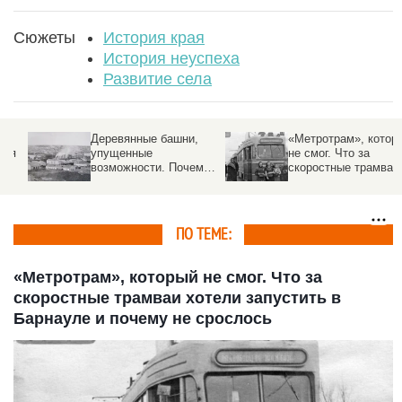
Сюжеты
История края
История неуспеха
Развитие села
Деревянные башни,
«Метротрам», который
я
упущенные
не смог. Что за
возможности. Почему
скоростные трамваи
а
барнаульский кремль
хотели запустить в
так и не состоялся
Барнауле и почему не
срослось
ПО ТЕМЕ:
«Метротрам», который не смог. Что за
скоростные трамваи хотели запустить в
Барнауле и почему не срослось