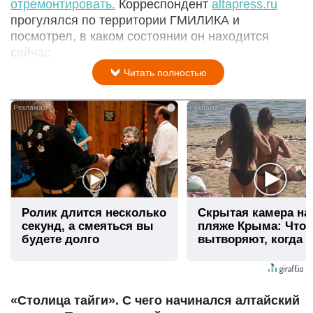
отремонтировать.
Корреспондент
altapress.ru
прогулялся по территории ГМИЛИКА и
посмотрел, в каком состоянии он находится
сейчас.
Читать полностью
i
Ролик длится несколько
Скрытая камера на
секунд, а смеяться вы
пляже Крыма: Что
будете долго
вытворяют, когда и
видят...
«Столица тайги». С чего начинался алтайский