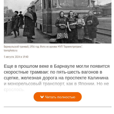
Барнаульский трамвай, 1956 год. Фото из архива МУП "Горэлектротранс".
transphoto.ru
5 августа 2024 в 19:40
Еще в прошлом веке в Барнауле могли появится
скоростные трамваи: по пять-шесть вагонов в
сцепке, железная дорога на проспекте Калинина
и монорельсовый транспорт, как в Японии. Но не
срослось.
Читать полностью