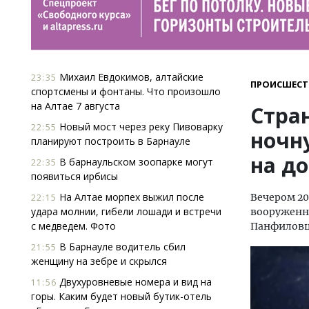
Михаил Евдокимов, алтайские
23:35
ПРОИСШЕСТ
спортсмены и фонтаны. Что произошло
на Алтае 7 августа
Стра
Новый мост через реку Пивоварку
22:55
ночн
планируют построить в Барнауле
на до
В барнаульском зоопарке могут
22:35
появиться ирбисы
На Алтае морпех выжил после
Вечером 20
22:15
удара молнии, гибели лошади и встречи
вооруженна
с медведем. Фото
Панфиловц
В Барнауле водитель сбил
21:55
женщину на зебре и скрылся
Двухуровневые номера и вид на
11:56
горы. Каким будет новый бутик-отель