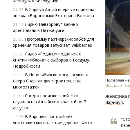
«Белкур» в Белокурихе
В Горный Алтай впервые приехала
21:35
звезда «Ворониных» Екатерина Волкова
Лидию Невзорову* заочно
21:12
арестовали в Петербурге
Программу партнерских хабов для
20:55
хранения товаров запускает Wildberries
Архитектурный код начинается с
Ище
Лидер «Родины» подал иск о
20:35
земли. Мощение крупноформатными
«Жи
снятии «Яблока» с выборов в Госдуму.
плитами становится новым
Гати
Подробности
стандартом благоустройства
оста
што
В Новосибирске могут осушить
20:15
СТРОИТЕЛЬСТВО
Полуголая же
озеро Спартак для строительства
СТР
Инцидент Ба
многоэтажек
Сводка происшествий. Что
20:00
Женщина по
случилось в Алтайском крае с 6 по 7
Барнаул
.
августа
В Барнауле застройщик
19:35
"Сто
уничтожил многолетние деревья. Фото
пере