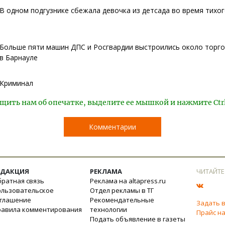
В одном подгузнике сбежала девочка из детсада во время тихог
Больше пяти машин ДПС и Росгвардии выстроились около торго
в Барнауле
Криминал
щить нам об опечатке, выделите ее мышкой и нажмите Ctr
Комментарии
ЕДАКЦИЯ
РЕКЛАМА
ЧИТАЙТЕ
ратная связь
Реклама на altapress.ru
ользовательское
Отдел рекламы в ТГ
оглашение
Рекомендательные
Задать 
равила комментирования
технологии
Прайс на
Подать объявление в газеты