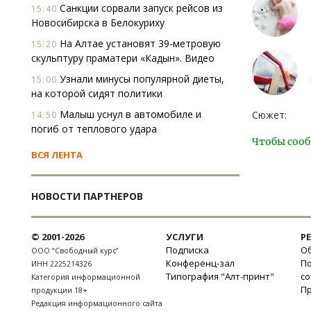
Санкции сорвали запуск рейсов из
15:40
Новосибирска в Белокуриху
На Алтае установят 39-метровую
15:20
скульптуру праматери «Кадын». Видео
Узнали минусы популярной диеты,
15:00
на которой сидят политики
Малыш уснул в автомобиле и
Сюжет:
14:50
погиб от теплового удара
Чтобы сооб
ВСЯ ЛЕНТА
НОВОСТИ ПАРТНЕРОВ
© 2001-2026
УСЛУГИ
Р
Подписка
Об
ООО “Свободный курс”
Конференц-зал
П
ИНН 2225214326
Типография "Алт-принт"
с
Категория информационной
П
продукции 18+
Редакция информационного сайта