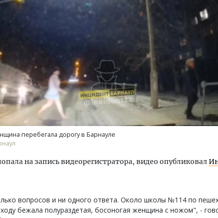
м новые берега. Гендиректор
Смелость архитектурных 
лищной инициативы» Юрий
Генеральный директор к
лов — о том, как девелоперу
ЗИАС — об эстетике горо
ваться на плаву, когда рынок
трендах в фасадах и разв
рмит
СТРОИТЕЛЬСТВО
нщина перебегала дорогу в Барнауле
ОИТЕЛЬСТВО
рнаул
пала на запись видеорегистратора, видео опубликовал
И
лько вопросов и ни одного ответа. Около школы №114 по пеше
ходу бежала полураздетая, босоногая женщина с ножом", - гов