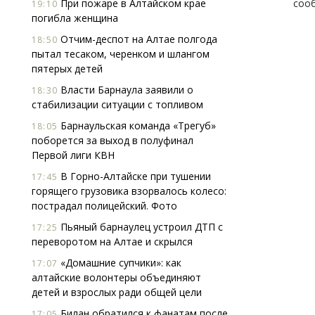
При пожаре в Алтайском крае
соо
19:10
погибла женщина
Отчим-деспот на Алтае полгода
18:50
пытал тесаком, черенком и шлангом
пятерых детей
Власти Барнаула заявили о
18:30
стабилизации ситуации с топливом
Барнаульская команда «Трегуб»
18:05
поборется за выход в полуфинал
Первой лиги КВН
В Горно-Алтайске при тушении
17:45
горящего грузовика взорвалось колесо:
пострадал полицейский. Фото
Пьяный барнаулец устроил ДТП с
17:25
переворотом на Алтае и скрылся
«Домашние супчики»: как
17:07
алтайские волонтеры объединяют
детей и взрослых ради общей цели
Билан обратился к фанатам после
17:05