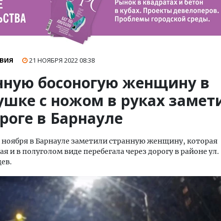
ВИЯ
21 НОЯБРЯ 2022
08:38
нную босоногую женщину в
ушке с ножом в руках замет
роге в Барнауле
 ноября в Барнауле заметили странную женщину, которая
я и в полуголом виде перебегала через дорогу в районе ул.
ев.