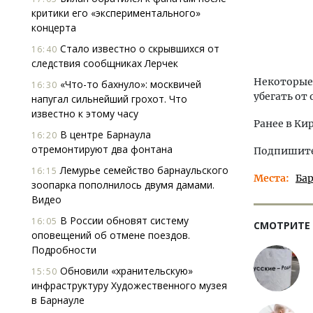
критики его «экспериментального»
концерта
Стало известно о скрывшихся от
16:40
следствия сообщниках Лерчек
Некоторые
«Что-то бахнуло»: москвичей
16:30
убегать от
напугал сильнейший грохот. Что
известно к этому часу
Ранее в Ки
В центре Барнаула
16:20
отремонтируют два фонтана
Подпишитес
Лемурье семейство барнаульского
16:15
Места
Ба
зоопарка пополнилось двумя дамами.
Видео
В России обновят систему
16:05
СМОТРИТЕ
оповещений об отмене поездов.
Подробности
Обновили «хранительскую»
15:50
инфраструктуру Художественного музея
в Барнауле