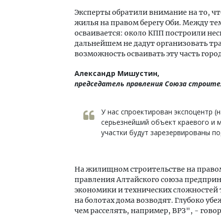
Эксперты обратили внимание на то, чт
жилья на правом берегу Оби. Между те
осваивается: около КПП построили нес
дальнейшем не дадут организовать тр
возможность осваивать эту часть город
Александр Мишустин,
председатель правления Союза строите
У нас спроектирован экспоцентр (на
серьезнейший объект краевого и м
участки будут зарезервированы по
На жилищном строительстве на правом
правления Алтайского союза предприн
экономики и технических сложностей т
на болотах дома возводят. Глубоко убе
чем расселять, например, ВРЗ", - гово