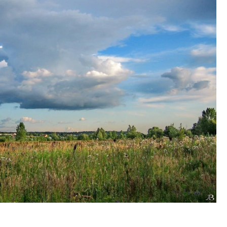
ость архитектурных идей.
Ищем новые берега. Ген
еральный директор компании
«Жилищной инициативы»
 — об эстетике городов,
Гатилов — о том, как де
дах в фасадах и развитии рынка
оставаться на плаву, ког
штормит
ОИТЕЛЬСТВО
СТРОИТЕЛЬСТВО