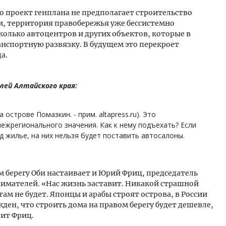
о проект генплана не предполагает строительство
м, территория правобережья уже бессистемно
колько автоцентров и других объектов, которые в
анспортную развязку. В будущем это перекроет
а.
лей Алтайского края:
 острове Помазкин. - прим. altapress.ru). Это
ежрегионального значения. Как к нему подъехать? Если
д жилье, на них нельзя будет поставить автосалоны.
 берегу Оби настаивает и Юрий Фриц, председатель
имателей. «Нас жизнь заставит. Никакой страшной
ам не будет. Японцы и арабы строят острова, в России
жден, что строить дома на правом берегу будет дешевле,
рит Фриц.