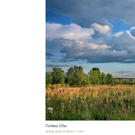
Смел
Ген
ЗИАС
трен
СТР
Пойма Оби.
www.panoramio.com