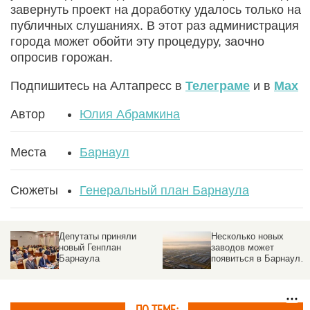
завернуть проект на доработку удалось только на
публичных слушаниях. В этот раз администрация
города может обойти эту процедуру, заочно
опросив горожан.
Подпишитесь на Алтапресс в
Телеграме
и в
Max
Автор
Юлия Абрамкина
Места
Барнаул
Сюжеты
Генеральный план Барнаула
Депутаты приняли
Несколько новых
новый Генплан
заводов может
Барнаула
появиться в Барнауле
в 2025 году