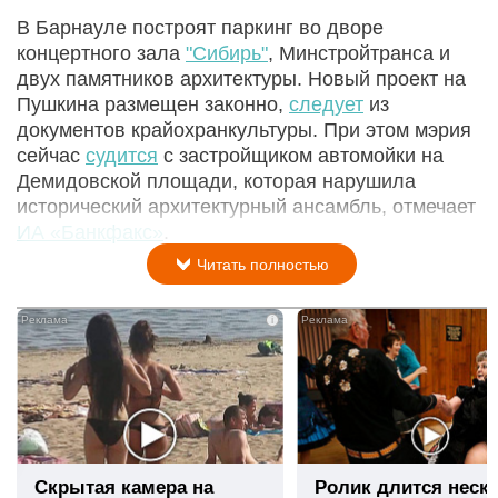
В Барнауле построят паркинг во дворе
концертного зала
"Сибирь"
, Минстройтранса и
двух памятников архитектуры. Новый проект на
Пушкина размещен законно,
следует
из
документов крайохранкультуры. При этом мэрия
сейчас
судится
с застройщиком автомойки на
Демидовской площади, которая нарушила
исторический архитектурный ансамбль, отмечает
ИА «Банкфакс»
.
Читать полностью
i
Скрытая камера на
Ролик длится неск