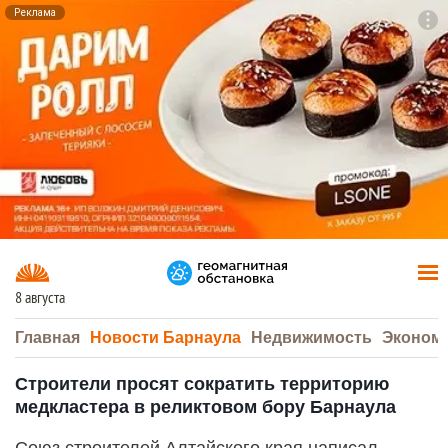
Реклама
To
F7
8 августа
Главная
Новости Барнаула
Недвижимость
Эконом
Строители просят сократить территорию
медкластера в реликтовом бору Барнаула
Союз строителей Алтайского края написал