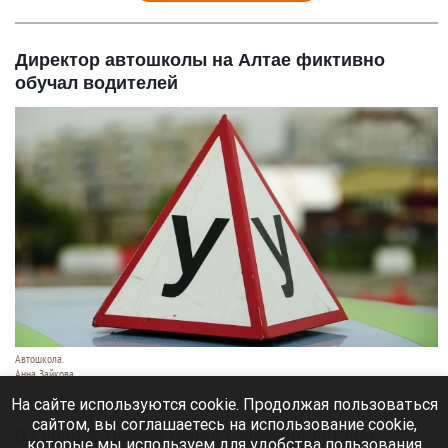
Директор автошколы на Алтае фиктивно
обучал водителей
Автошкола.
Анна Зайкова
8 августа 2026 в 16:05
На сайте используются cookie. Продолжая пользоваться
сайтом, вы соглашаетесь на использование cookie,
В Горно-Алтайске перед судом предстанет
которые мы используем для удобства пользования