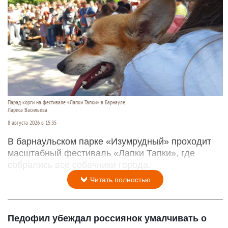
Парад корги на фестивале «Лапки Тапки» в Барнауле.
Лариса Васильева
8 августа 2026 в 15:35
В барнаульском парке «Изумрудный» проходит
масштабный фестиваль «Лапки Тапки», где
собрались все собачники города.
Читать полностью
Педофил убеждал россиянок умалчивать о