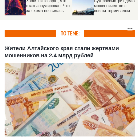
Звонят и говорят, что
Суд рассмотрит дело о
стаж аннулирован. Что
мошенничестве с
за схема появилась в
новым терминалом
России
барнаульского
аэропорта
ПО ТЕМЕ:
Жители Алтайского края стали жертвами
мошенников на 2,4 млрд рублей