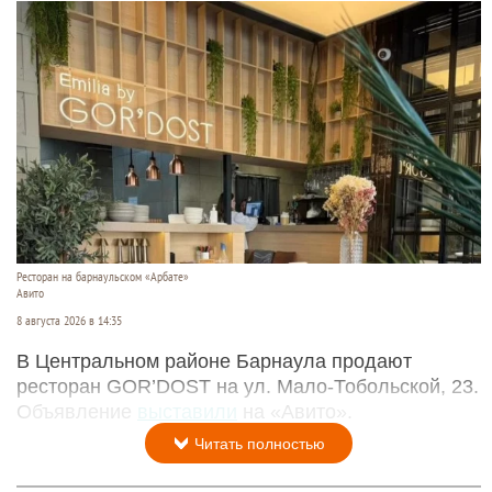
Ресторан на барнаульском «Арбате»
Авито
8 августа 2026 в 14:35
В Центральном районе Барнаула продают
ресторан GOR’DOST на ул. Мало-Тобольской, 23.
Объявление
выставили
на «Авито».
Читать полностью