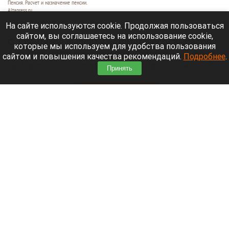
Пенсия. Расчет и назначение пенсии.
Altapress.ru
8 августа 2026 в 14:05
На сайте используются cookie. Продолжая пользоваться
сайтом, вы соглашаетесь на использование cookie,
С 1 сентября выплаты автоматически вырастут
которые мы используем для удобства пользования
для трех групп пенсионеров. Социальный фонд
сайтом и повышения качества рекомендаций.
Подробнее
.
сам проведет перерасчет, избавив получателей
Принять
от необходимости подавать заявления.
Читать полностью
Российские банки расширят перечень причин
для блокировки переводов