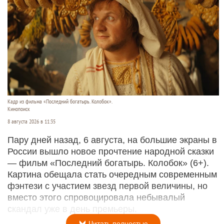
Кадр из фильма «Последний богатырь. Колобок».
Кинопоиск
8 августа 2026 в 11:35
Пару дней назад, 6 августа, на большие экраны в
России вышло новое прочтение народной сказки
— фильм «Последний богатырь. Колобок» (6+).
Картина обещала стать очередным современным
фэнтези с участием звезд первой величины, но
вместо этого спровоцировала небывалый
скандал уже в день премьеры.
Читать полностью