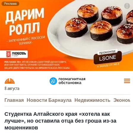
Реклама
To
F7
8 августа
Главная
Новости Барнаула
Недвижимость
Эконом
Студентка Алтайского края «хотела как
лучше», но оставила отца без гроша из-за
мошенников