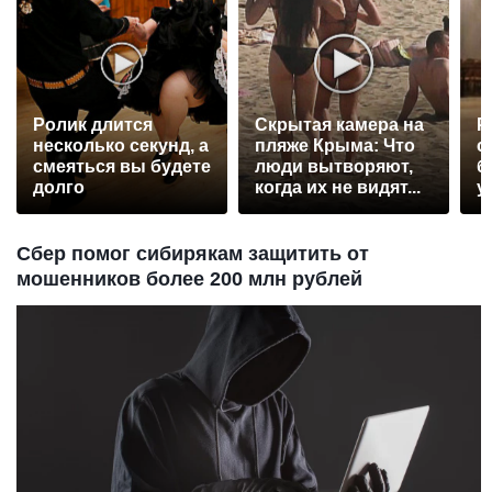
Ролик длится
Скрытая камера на
Р
несколько секунд, а
пляже Крыма: Что
с
смеяться вы будете
люди вытворяют,
б
долго
когда их не видят...
у
Сбер помог сибирякам защитить от
мошенников более 200 млн рублей