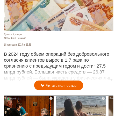
Деньги. Купюры.
Фото: Анна Зайкова.
18 февраля 2025 в 23:35
В 2024 году объем операций без добровольного
согласия клиентов вырос в 1,7 раза по
сравнению с предыдущим годом и достиг 27,5
млрд рублей. Большая часть средств — 26,87
млрд рублей — была украдена у физических лиц.
Читать полностью
i
i