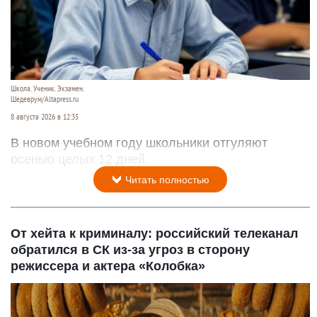
Школа. Ученик. Экзамен.
Шедеврум/Altapress.ru
8 августа 2026 в 12:35
В новом учебном году школьники отгуляют
осенью целых 12 дней.
Читать полностью
От хейта к криминалу: российский телеканал
обратился в СК из-за угроз в сторону
режиссера и актера «Колобка»