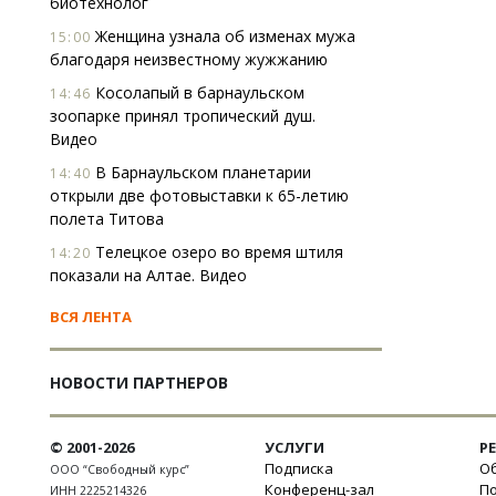
биотехнолог
Женщина узнала об изменах мужа
15:00
благодаря неизвестному жужжанию
Косолапый в барнаульском
14:46
зоопарке принял тропический душ.
Видео
В Барнаульском планетарии
14:40
открыли две фотовыставки к 65-летию
полета Титова
Телецкое озеро во время штиля
14:20
показали на Алтае. Видео
ВСЯ ЛЕНТА
НОВОСТИ ПАРТНЕРОВ
© 2001-2026
УСЛУГИ
Р
Подписка
Об
ООО “Свободный курс”
Конференц-зал
П
ИНН 2225214326