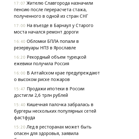
Жителю Славгорода назначили
17:07
пенсию после перерасчета стажа,
полученного в одной из стран СНГ
На въезде в Барнаул у Старого
17:00
моста начался ремонт дороги
Обломки БПЛА попали в
16:40
резервуары НПЗ в Ярославле
Рекордный объем турецкой
16:20
ежевики получила Россия
В Алтайском крае предупреждают
16:00
о высоком риске пожаров
Продажи ипотеки в России
15:47
достигли 2,6 трлн рублей
Кишечная палочка забралась в
15:40
бургеры нескольких популярных сетей
фастфуда
Лед в ресторанах может быть
15:20
опасен для здоровья, заявила