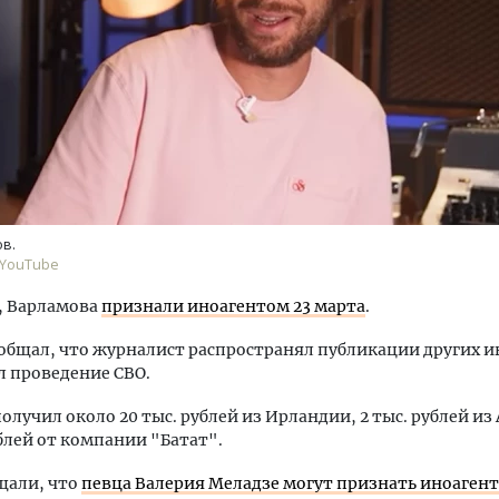
уровневые номера и вид на горы.
Архитектурный код начин
м будет новый бутик-отель
земли. Мощение крупно
кур» в Белокурихе
плитами становится нов
в.
стандартом благоустрой
 YouTube
А И КВАРТИРЫ
СТРОИТЕЛЬСТВО
 Варламова
признали иноагентом 23 марта
.
бщал, что журналист распространял публикации других и
 проведение СВО.
олучил около 20 тыс. рублей из Ирландии, 2 тыс. рублей из
ублей от компании "Батат".
щали, что
певца Валерия Меладзе могут признать иноаген