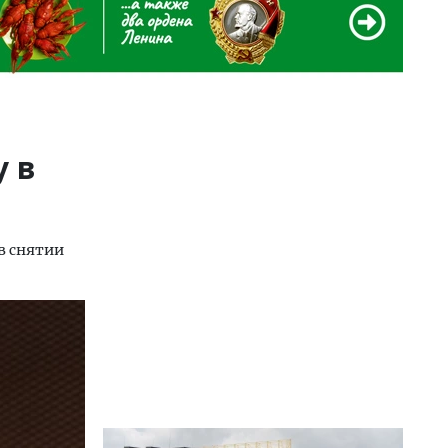
у в
в снятии