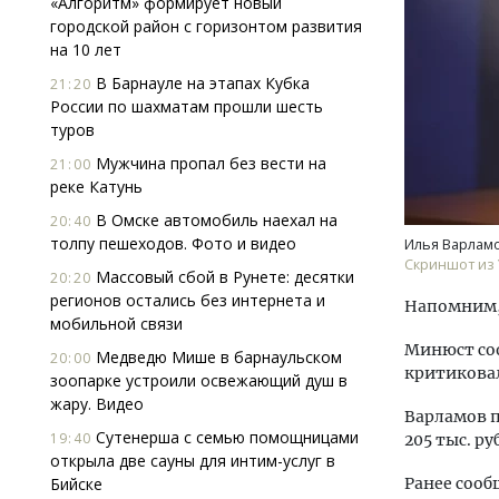
«Алгоритм» формирует новый
городской район с горизонтом развития
на 10 лет
В Барнауле на этапах Кубка
21:20
России по шахматам прошли шесть
туров
Мужчина пропал без вести на
21:00
реке Катунь
Двух
Каки
В Омске автомобиль наехал на
20:40
«Бел
толпу пешеходов. Фото и видео
Илья Варламо
Скриншот из
Массовый сбой в Рунете: десятки
20:20
ДОМ
регионов остались без интернета и
Напомним,
мобильной связи
Минюст соо
Медведю Мише в барнаульском
20:00
критиковал
зоопарке устроили освежающий душ в
жару. Видео
Варламов п
Сутенерша с семью помощницами
19:40
205 тыс. р
открыла две сауны для интим-услуг в
Бийске
Ранее сооб