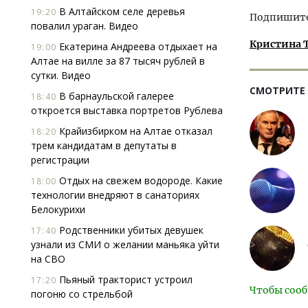
В Алтайском селе деревья
19:20
Подпишитес
повалил ураган. Видео
Кристина 
Екатерина Андреева отдыхает на
19:00
Алтае на вилле за 87 тысяч рублей в
сутки. Видео
СМОТРИТЕ
В барнаульской галерее
18:40
откроется выставка портретов Рублева
Крайизбирком на Алтае отказал
18:20
трем кандидатам в депутаты в
регистрации
Отдых на свежем водороде. Какие
18:00
технологии внедряют в санаториях
Белокурихи
Родственники убитых девушек
17:40
узнали из СМИ о желании маньяка уйти
на СВО
Пьяный тракторист устроил
17:20
Чтобы сооб
погоню со стрельбой