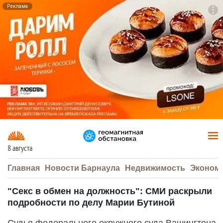
Реклама
To
F7
8 августа
Главная
Новости Барнаула
Недвижимость
Эконом
"Секс в обмен на должность": СМИ раскрыли
подробности по делу Марии Бутиной
Судья федерального окружного суда Вашингтона