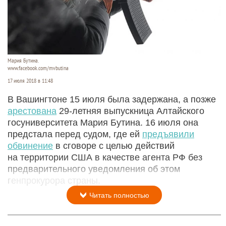
Мария Бутина.
www.facebook.com/mvbutina
17 июля 2018 в 11:48
В Вашингтоне 15 июля была задержана, а позже
арестована
29-летняя выпускница Алтайского
госуниверситета Мария Бутина. 16 июля она
предстала перед судом, где ей
предъявили
обвинение
в сговоре с целью действий
на территории США в качестве агента РФ без
предварительного уведомления об этом
генпрокурора страны.
Читать полностью