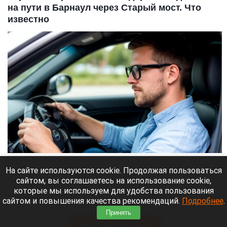
на пути в Барнаул через Старый мост. Что
известно
Водитель. Мужчина за рулем. Авто. Машина
Нейросети
На сайте используются cookie. Продолжая пользоваться
сайтом, вы соглашаетесь на использование cookie,
8 августа 2026 в 13:05
которые мы используем для удобства пользования
По данным 2GIS в самом городе сильных пробок
сайтом и повышения качества рекомендаций.
Подробнее
.
нет, но на въезде в город машины стоят.
Принять
Читать полностью