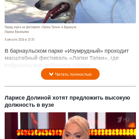
Парад корги на фестивале «Лапки Тапки» в Барнауле.
Лариса Васильева
8 августа 2026 в 15:35
В барнаульском парке «Изумрудный» проходит
масштабный фестиваль «Лапки Тапки», где
собрались все собачники города.
Читать полностью
Ларисе Долиной хотят предложить высокую
должность в вузе