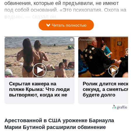
обвинения, которые ей предъявили, не имеют
под собой оснований. «Это психопатия. Охота на
ведьм», — сказал он.
Читать полностью
i
Скрытая камера на
Ролик длится неск
пляже Крыма: Что люди
секунд, а смеяться
вытворяют, когда их не
будете долго
видят...
Арестованной в США уроженке Барнаула
Марии Бутиной расширили обвинение