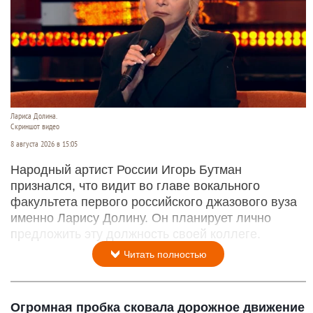
Лариса Долина.
Скриншот видео
8 августа 2026 в 15:05
Народный артист России Игорь Бутман
признался, что видит во главе вокального
факультета первого российского джазового вуза
именно Ларису Долину. Он планирует лично
предложить эту должность своей коллеге.
Читать полностью
Огромная пробка сковала дорожное движение