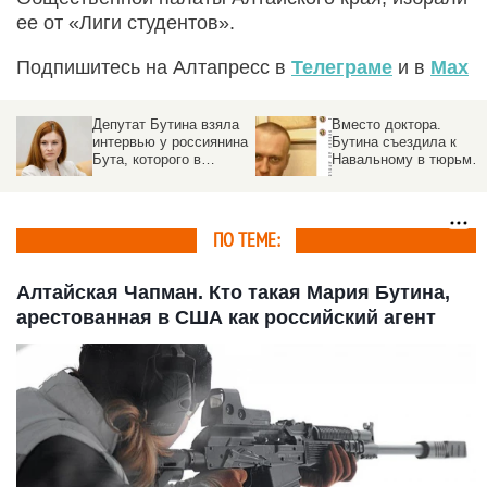
ее от «Лиги студентов».
Подпишитесь на Алтапресс в
Телеграме
и в
Max
Депутат Бутина взяла
Вместо доктора.
интервью у россиянина
Бутина съездила к
Бута, которого в
Навальному в тюрьму
Америке выпустили из
и назвала ее самой
заключения
лучшей
ПО ТЕМЕ:
Алтайская Чапман. Кто такая Мария Бутина,
арестованная в США как российский агент