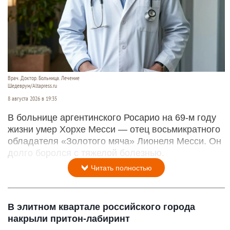
Врач. Доктор. Больница. Лечение
Шедеврум/Altapress.ru
8 августа 2026 в 19:35
В больнице аргентинского Росарио на 69-м году
жизни умер Хорхе Месси — отец восьмикратного
обладателя «Золотого мяча» Лионеля Месси. Он
долго боролся с тяжелой болезнью.
Читать полностью
В элитном квартале российского города
накрыли притон-лабиринт