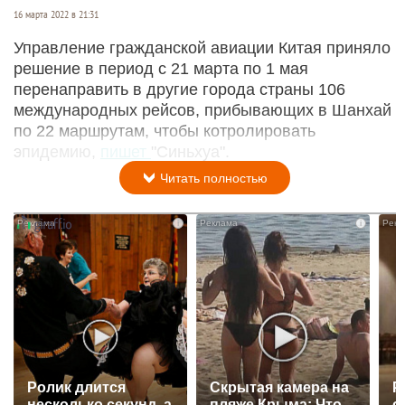
16 марта 2022 в 21:31
Управление гражданской авиации Китая приняло
решение в период с 21 марта по 1 мая
перенаправить в другие города страны 106
международных рейсов, прибывающих в Шанхай
по 22 маршрутам, чтобы котролировать
эпидемию,
пишет
"Синьхуа".
Читать полностью
i
i
Ролик длится
Скрытая камера на
Р
несколько секунд, а
пляже Крыма: Что
с