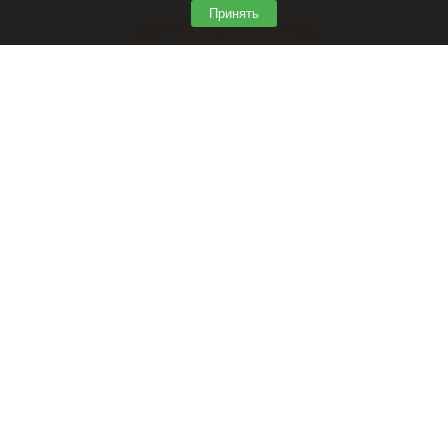
зной.
Принять
Читать полностью
Штукатурка с потолка едва не рухнула на
жительницу барнаульской многоэтажки.
Жалобы на УК
В барнаульской многоэтажке обвалилась штукатурка.