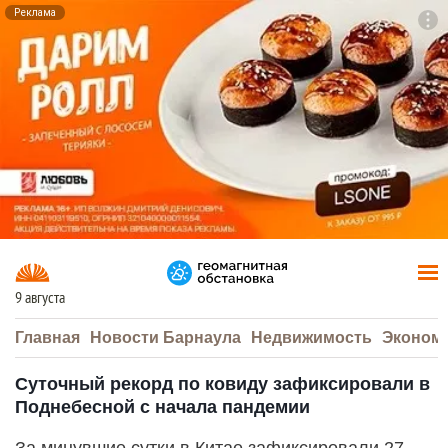
Реклама
To
F7
9 августа
Главная
Новости Барнаула
Недвижимость
Эконом
Суточный рекорд по ковиду зафиксировали в
Поднебесной с начала пандемии
За минувшие сутки в Китае зафиксировали 27