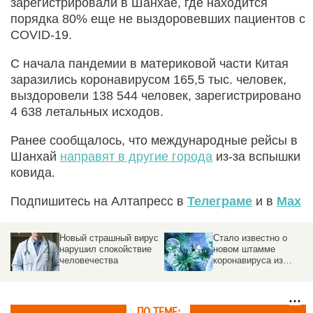
зарегистрировали в Шанхае, где находится
порядка 80% еще не выздоровевших пациентов с
COVID-19.
С начала пандемии в материковой части Китая
заразились коронавирусом 165,5 тыс. человек,
выздоровели 138 544 человек, зарегистрировано
4 638 летальных исходов.
Ранее сообщалось, что международные рейсы в
Шанхай
направят в другие города
из-за вспышки
ковида.
Подпишитесь на Алтапресс в
Телеграме
и в
Max
Новый страшный вирус
Стало известно о
нарушил спокойствие
новом штамме
человечества
коронавируса из
Таиланда
ПО ТЕМЕ: