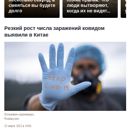
смеяться вы будете
люди вытворяют,
б
долго
когда их не видят...
у
Резкий рост числа заражений ковидом
выявили в Китае
Остановим коронавирус.
Pixabay.com
13 марта 2022 в 14:01