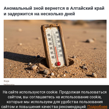
Аномальный зной вернется в Алтайский край
и задержится на несколько дней
Жара
Нейросети
8 августа 2026 в 18:05
На сайте используются cookie. Продолжая пользоваться
сайтом, вы соглашаетесь на использование cookie,
Синоптики предупреждают, что с 9 по 13 августа
которые мы используем для удобства пользования
Алтайский край местами накроет аномальный
сайтом и повышения качества рекомендаций.
Подробнее
.