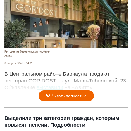
Ресторан на барнаульском «Арбате»
Авито
8 августа 2026 в 14:35
В Центральном районе Барнаула продают
ресторан GOR’DOST на ул. Мало-Тобольской, 23.
Объявление
выставили
на «Авито».
Читать полностью
Выделили три категории граждан, которым
повысят пенсии. Подробности