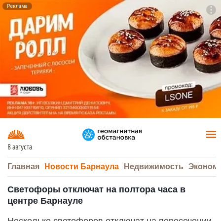
Реклама
To
F7
8 августа
Главная
Новости Барнаула
Недвижимость
Эконом
Светофоры отключат на полтора часа в
центре Барнауле
Несколько светофоров отключат на пересечении