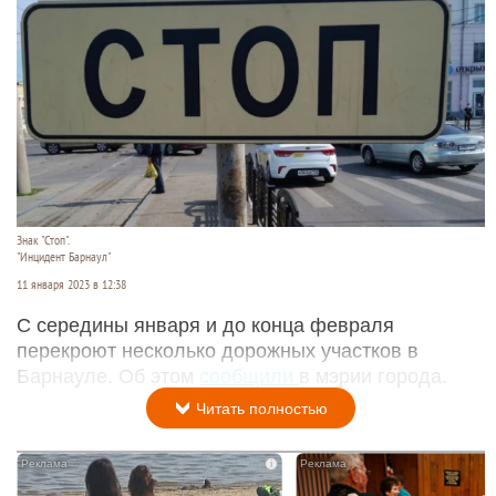
Знак "Стоп".
"Инцидент Барнаул"
11 января 2023 в 12:38
С середины января и до конца февраля
перекроют несколько дорожных участков в
Барнауле. Об этом
сообщили
в мэрии города.
Читать полностью
i