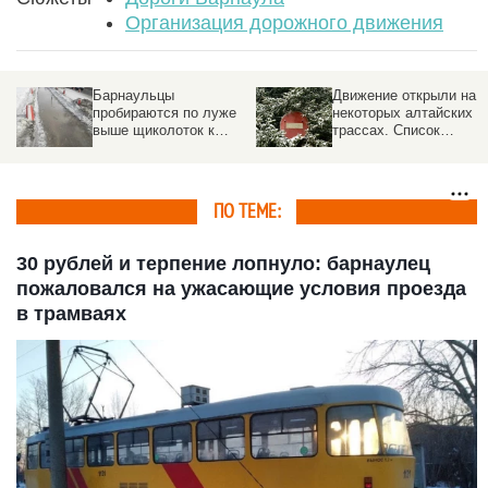
Организация дорожного движения
Какие дороги Алтая
Барнаульцы попали в
отремонтируют в этом
пробку из-за огромной
году
лужи. Видео
ПО ТЕМЕ:
30 рублей и терпение лопнуло: барнаулец
пожаловался на ужасающие условия проезда
в трамваях