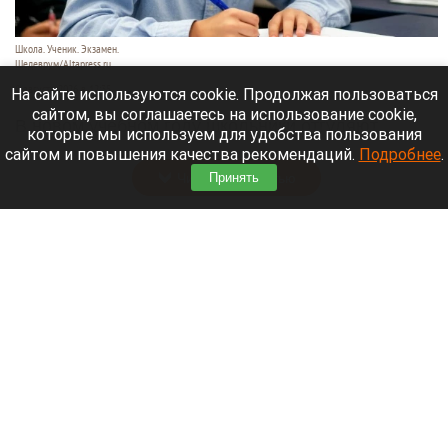
Школа. Ученик. Экзамен.
Шедеврум/Altapress.ru
8 августа 2026 в 12:35
На сайте используются cookie. Продолжая пользоваться
сайтом, вы соглашаетесь на использование cookie,
В новом учебном году школьники отгуляют
которые мы используем для удобства пользования
осенью целых 12 дней.
сайтом и повышения качества рекомендаций.
Подробнее
.
Читать полностью
Принять
От хейта к криминалу: российский телеканал
обратился в СК из-за угроз в сторону
режиссера и актера «Колобка»