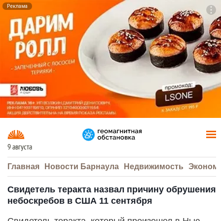
Реклама
To
F7
9 августа
Главная
Новости Барнаула
Недвижимость
Эконом
Свидетель теракта назвал причину обрушения
небоскребов в США 11 сентября
Свидетель теракта, который произошел в Нью-