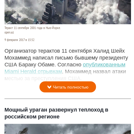
Теракт 11 сентября 2001 года в Нью-Йорке.
open.az
9 февраля 2017 в 15:52
Организатор терактов 11 сентября Халид Шейх
Мохаммед написал письмо бывшему президенту
США Бараку Обаме. Согласно
опубликованным
Miami Herald отрывкам
, Мохаммед назвал атаки
местью за преступления США.
Читать полностью
Мощный ураган развернул теплоход в
российском регионе