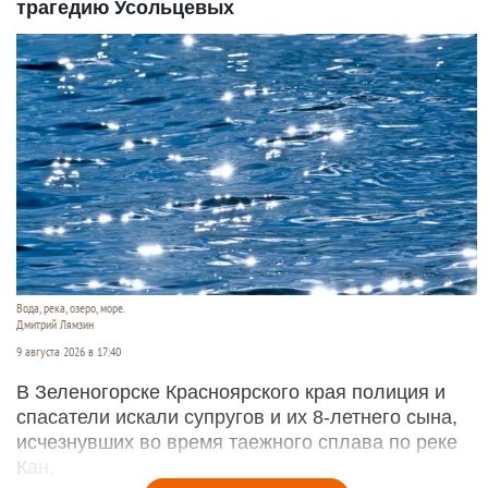
трагедию Усольцевых
Вода, река, озеро, море.
Дмитрий Лямзин
9 августа 2026 в 17:40
В Зеленогорске Красноярского края полиция и
спасатели искали супругов и их 8-летнего сына,
исчезнувших во время таежного сплава по реке
Кан.