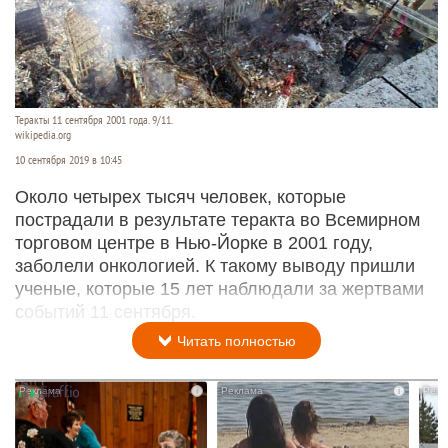
Теракты 11 сентября 2001 года. 9/11.
wikipedia.org
10 сентября 2019 в 10:45
Около четырех тысяч человек, которые
пострадали в результате теракта во Всемирном
торговом центре в Нью-Йорке в 2001 году,
заболели онкологией. К такому выводу пришли
ученые, которые 15 лет наблюдали за жертвами
событий 11 сентября.
Читать полностью
i
i