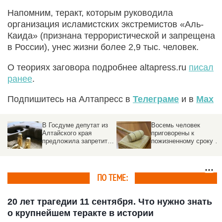
Напомним, теракт, которым руководила
организация исламистских экстремистов «Аль-
Каида» (признана террористической и запрещена
в России), унес жизни более 2,9 тыс. человек.
О теориях заговора подробнее altapress.ru
писал
ранее
.
Подпишитесь на Алтапресс в
Телеграме
и в
Max
В Госдуме депутат из
Восемь человек
Алтайского края
приговорены к
предложила запретить
пожизненному сроку за
подросткам соцсети.
теракт на Крымском
Все ради борьбы с
мосту
терроризмом
ПО ТЕМЕ:
20 лет трагедии 11 сентября. Что нужно знать
о крупнейшем теракте в истории