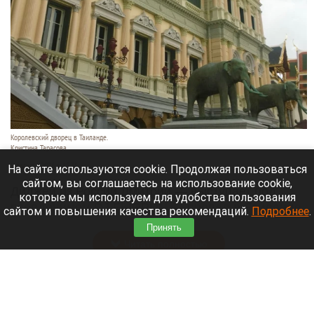
Королевский дворец в Таиланде.
Кристина Тарасова
9 августа 2026 в 15:35
На сайте используются cookie. Продолжая пользоваться
сайтом, вы соглашаетесь на использование cookie,
Диджей из России Дмитрий — выступает под
которые мы используем для удобства пользования
псевдонимом DJ FЫRРИN — пропал в Таиланде
сайтом и повышения качества рекомендаций.
Подробнее
.
после возникновения проблем с документами.
Принять
Читать полностью
Невероятный закат на Телецком озере снял
инспектор Алтайского заповедника. Фото