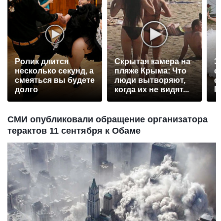
Ролик длится
Скрытая камера на
Э
несколько секунд, а
пляже Крыма: Что
о
смеяться вы будете
люди вытворяют,
с
долго
когда их не видят...
П
р
СМИ опубликовали обращение организатора
терактов 11 сентября к Обаме