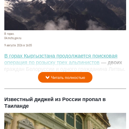
В горах.
04.mchs.gov.ru
9 августа 2026 в 16:05
В горах Кыргызстана продолжается поисковая
операция по розыску трех альпинистов
— двоих
граждан Белоруссии и одного гражданина Литвы.
Читать полностью
Известный диджей из России пропал в
Таиланде