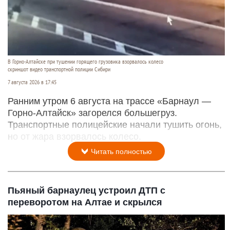
В Горно-Алтайске при тушении горящего грузовика взорвалось колесо
скриншот видео транспортной полиции Сибири
7 августа 2026 в 17:45
Ранним утром 6 августа на трассе «Барнаул —
Горно-Алтайск» загорелся большегруз.
Транспортные полицейские начали тушить огонь,
но от жара взорвалось колесо.
Читать полностью
Пьяный барнаулец устроил ДТП с
переворотом на Алтае и скрылся