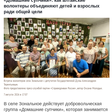
«Домашние супчики»: как алтайские
волонтеры объединяют детей и взрослых
ради общей цели
Встреча волонтеров села Зональное с депутатом Государственной Думы Александром
Терентьевым.
Фото предоставлено пресс-службой партии «Справедливая Россия», автор Оксана Молодых.
7 августа 2026 в 17:07
В селе Зональное действует добровольческая
группа «Домашние супчики», которая занимается