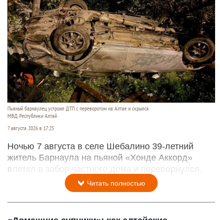
Пьяный барнаулец устроил ДТП с переворотом на Алтае и скрылся
МВД Республики Алтай
7 августа 2026 в 17:25
Ночью 7 августа в селе Шебалино 39-летний
житель Барнаула на пьяной «Хонде Аккорд»
влетел в забор частного дома и перевернулся.
Читать полностью