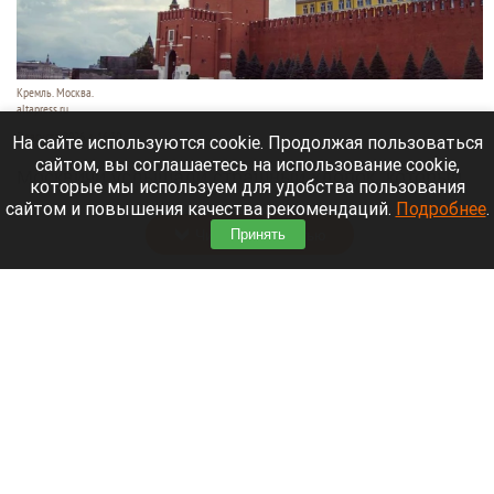
Кремль. Москва.
altapress.ru
7 августа 2026 в 16:30
На сайте используются cookie. Продолжая пользоваться
сайтом, вы соглашаетесь на использование cookie,
Москвичи услышали страшный хлопок, который
которые мы используем для удобства пользования
разнесся по разным района города.
сайтом и повышения качества рекомендаций.
Подробнее
.
Читать полностью
Принять
Лемурье семейство барнаульского зоопарка
пополнилось двумя дамами. Видео