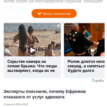
актер сидел на пассажирском сидении, сообщает
LIFE SHOT
.
Читать полностью
i
Скрытая камера на
Ролик длится неск
пляже Крыма: Что люди
секунд, а смеяться
вытворяют, когда их не
будете долго
видят...
Эксперты пояснили, почему Ефремов
отказался от услуг адвоката
23 августа 2020 в 09:01