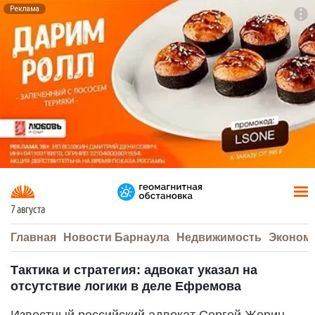
Реклама
To
F7
7 августа
Главная
Новости Барнаула
Недвижимость
Эконом
Тактика и стратегия: адвокат указал на
отсутствие логики в деле Ефремова
Известный российский адвокат Сергей Жорин