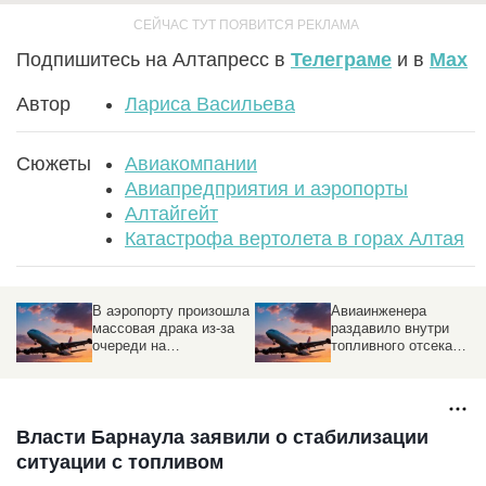
Подпишитесь на Алтапресс в
Телеграме
и в
Max
Автор
Лариса Васильева
Сюжеты
Авиакомпании
Авиапредприятия и аэропорты
Алтайгейт
Катастрофа вертолета в горах Алтая
аэропорту произошла
Авиаинженера
Нов
ссовая драка из-за
раздавило внутри
пл
ереди на
топливного отсека
«Аэ
гистрацию
пассажирского Boeing
наз
доп
эле
Тол
Власти Барнаула заявили о стабилизации
ситуации с топливом