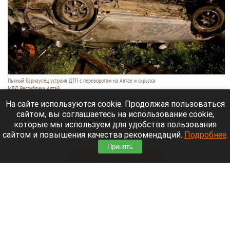
Пьяный барнаулец устроил ДТП с переворотом на Алтае и скрылся
МВД Республики Алтай
7 августа 2026 в 17:25
На сайте используются cookie. Продолжая пользоваться
сайтом, вы соглашаетесь на использование cookie,
Ночью 7 августа в селе Шебалино 39-летний
которые мы используем для удобства пользования
пьяный житель Барнаула на «Хонде Аккорд»
сайтом и повышения качества рекомендаций.
Подробнее
.
влетел в забор частного дома и перевернулся.
Принять
Читать полностью
Билан обратился к фанатам после критики его
«экспериментального» концерта