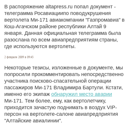
В распоряжение altapress.ru попал документ -
телеграмма Росавиациипо поводукрушения
вертолета Ми-171 авиакомпании "Газпромавиа" в
Кош-Агачском районе республики Алтай 9
января. Данная официальная телеграмма была
разослана по всем авиапредприятиям страны,
где используются вертолеты.
2 февраля 2009 в 09:43
Некоторые тезисы, изложенные в документе, мы
попросили прокомментировать непосредственно
участника поисково-спасательной операции
пассажиров Ми-171 Владимира Бартули. Кстати,
именно его экипаж
обнаружил место аварии
Ми-171. Тем более, ему, как вертолетчику,
приходится зачастую поднимать в воздух VIP-
персон на вертолете-салоне авиапредприятия
"Алтайские авиалинии".