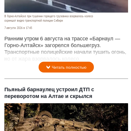
В Горно-Алтайске при тушении горящего грузовика взорвалось колесо
скриншот видео транспортной полиции Сибири
7 августа 2026 в 17:45
Ранним утром 6 августа на трассе «Барнаул —
Горно-Алтайск» загорелся большегруз.
Транспортные полицейские начали тушить огонь,
но от жара взорвалось колесо.
Читать полностью
Пьяный барнаулец устроил ДТП с
переворотом на Алтае и скрылся