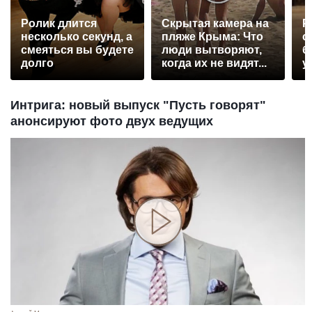
Ролик длится
Скрытая камера на
Р
несколько секунд, а
пляже Крыма: Что
с
смеяться вы будете
люди вытворяют,
б
долго
когда их не видят...
у
Интрига: новый выпуск "Пусть говорят"
анонсируют фото двух ведущих