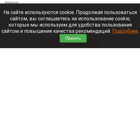
Нейросети
8 августа 2026 в 18:05
На сайте используются cookie. Продолжая пользоваться
сайтом, вы соглашаетесь на использование cookie,
Синоптики предупреждают, что с 9 по 13 августа
которые мы используем для удобства пользования
Алтайский край местами накроет аномальный
сайтом и повышения качества рекомендаций.
Подробнее
.
зной.
Принять
Читать полностью
Штукатурка с потолка едва не рухнула на
жительницу барнаульской многоэтажки.
Жалобы на УК