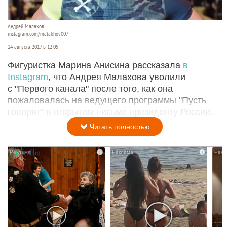
Андрей Малахов.
instagram.com/malakhov007
14 августа 2017 в 12:05
Фигуристка Марина Анисина рассказала
в
Instagram
, что Андрея Малахова уволили
с "Первого канала" после того, как она
пожаловалась на ведущего программы "Пусть
говорят" в открытом письме президенту России.
Читать полностью
i
i