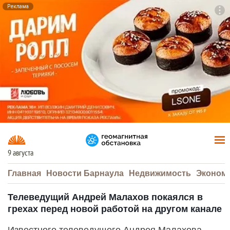
Реклама
To
F7
9 августа
Главная
Новости Барнаула
Недвижимость
Эконом
Телеведущий Андрей Малахов покаялся в
грехах перед новой работой на другом канале
Известного телеведущего Андрея Малахова