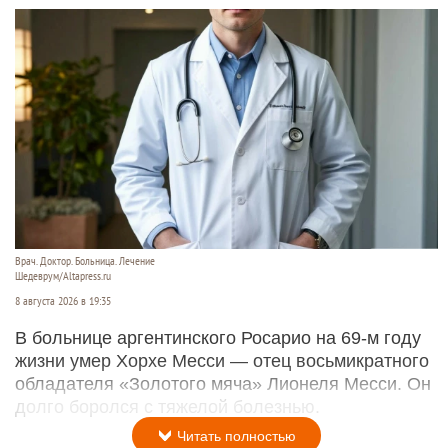
Врач. Доктор. Больница. Лечение
Шедеврум/Altapress.ru
8 августа 2026 в 19:35
В больнице аргентинского Росарио на 69-м году
жизни умер Хорхе Месси — отец восьмикратного
обладателя «Золотого мяча» Лионеля Месси. Он
долго боролся с тяжелой болезнью.
Читать полностью