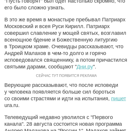
"Пусть говорят" был одет настолько скромно, что
его было сложно узнать.
В это же время в монастыре пребывал Патриарх
Московский и всея Руси Кирилл. Патриарх
совершил славление у мощей святых, возглавил
всенощное бдение и Божественную литургию
в Троицком храме. Очевидцы рассказывают, что
Андрей Малахов в чем-то долго и горячо
исповедовался священнику, а потом причастился
святыми дарами, сообщают "
Дни.ру
".
Верующие рассказывают, что после исповеди
у человека появляется больше сил бороться
со своими страстями и идти на испытания,
пишет
ura.ru.
Телеведущий недавно уволился с "Первого
канала". 28 августа состоится новая программа
Андрея Малахова на "России 1". Малахов займет