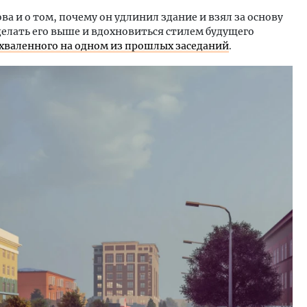
а и о том, почему он удлинил здание и взял за основу
елать его выше и вдохновиться стилем будущего
хваленного на одном из прошлых заседаний
.