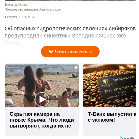
Теплоход "Москва".
Министерство транспорта Алтайского края.
4 августа 2025 в 11:50
Об опасных гидрологических явлениях сибиряков
предупредили синоптики Западно-Сибирского
УГМС.
Читать полностью
i
Скрытая камера на
Т-Банк выпустил к
пляже Крыма: Что люди
с запахом!
вытворяют, когда их не
видят...