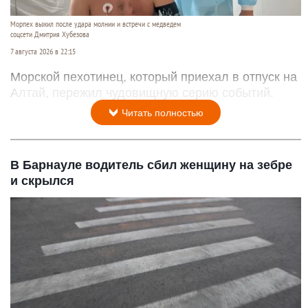
Морпех выжил после удара молнии и встречи с медведем
соцсети Дмитрия Хубезова
7 августа 2026 в 22:15
Морской пехотинец, который приехал в отпуск на
Алтай, пережил чудовищную серию событий.
Читать полностью
В Барнауле водитель сбил женщину на зебре
и скрылся