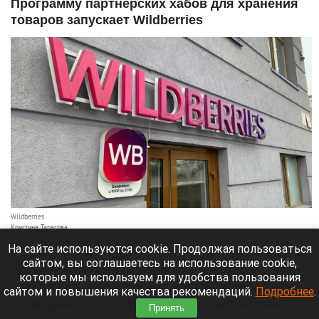
Программу партнерских хабов для хранения
товаров запускает Wildberries
Wildberries.
Кристина Тарасова
7 августа 2026 в 20:55
На сайте используются cookie. Продолжая пользоваться
сайтом, вы соглашаетесь на использование cookie,
Wildberries и Russ (RWB) начинает тестирование
которые мы используем для удобства пользования
новой программы для владельцев и арендаторов
сайтом и повышения качества рекомендаций.
Подробнее
.
помещений. Они смогут открыть партнерские
Принять