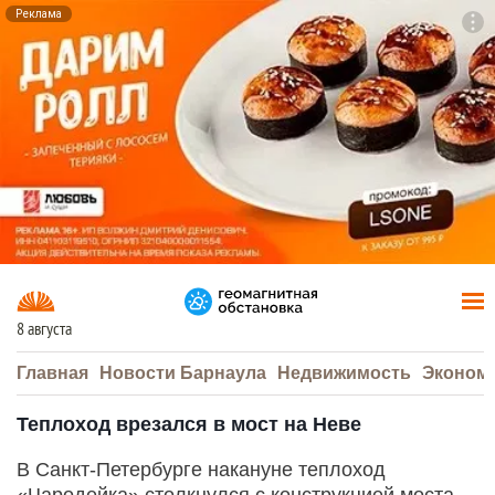
Реклама
To
F7
8 августа
Главная
Новости Барнаула
Недвижимость
Эконом
Теплоход врезался в мост на Неве
В Санкт-Петербурге накануне теплоход
«Чародейка» столкнулся с конструкцией моста