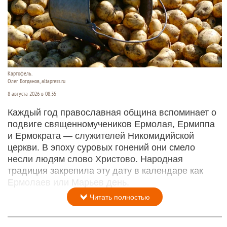
Картофель.
Олег Богданов, altapress.ru
8 августа 2026 в 08:35
Каждый год православная община вспоминает о
подвиге священномучеников Ермолая, Ермиппа
и Ермократа — служителей Никомидийской
церкви. В эпоху суровых гонений они смело
несли людям слово Христово. Народная
традиция закрепила эту дату в календаре как
Ермолаев или Марьев день.
Читать полностью