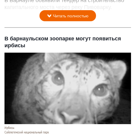
В Барнауле объявили тендер на строительство
капитального моста через реку Пивоварку.
Читать полностью
В барнаульском зоопарке могут появиться
ирбисы
Ирбисы.
Сайлюгемский национальный парк