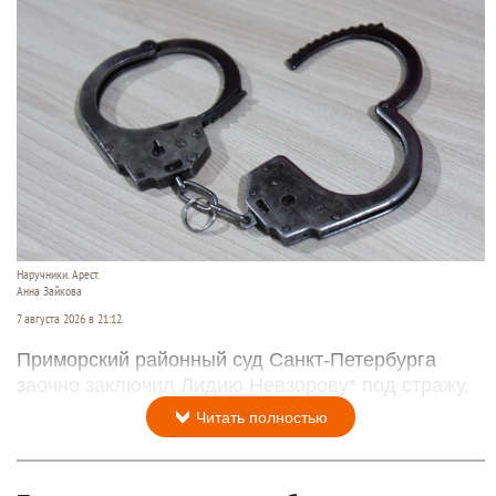
Наручники. Арест.
Анна Зайкова
7 августа 2026 в 21:12
Приморский районный суд Санкт-Петербурга
заочно заключил Лидию Невзорову* под стражу.
Читать полностью