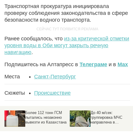
Транспортная прокуратура инициировала
проверку соблюдения законодательства в сфере
безопасности водного транспорта.
Ранее сообщалось, что
из-за критической отметки
уровня воды в Оби могут закрыть речную
навигацию
.
Подпишитесь на Алтапресс в
Телеграме
и в
Max
Места
Санкт-Петербург
Сюжеты
Происшествие
Более 112 тонн ГСМ
До 40 м/сек:
пытались незаконно
группировка МЧС
вывезти из Казахстана
направлена в
пострадавшие от
урагана районы на