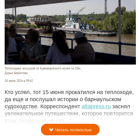
Теплоходная экскурсия от Краеведческого музея по Оби.
Дарья Беркетова
18 июня 2024 в 09:42
Кто успел, тот 15 июня прокатился на теплоходе,
да еще и послушал истории о барнаульском
судоходстве. Корреспондент
altapress.ru
заснял
увлекательное путешествие, которое повторится
этим летом еще не раз.
Читать полностью