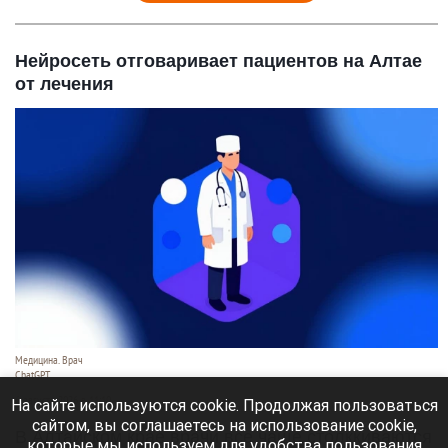
Нейросеть отговаривает пациентов на Алтае
от лечения
Медицина. Врач
ChatGPT
6 августа 2026 в 11:10
На сайте используются cookie. Продолжая пользоваться
сайтом, вы соглашаетесь на использование cookie,
В Алтайском крае врачи все чаще столккиваются
которые мы используем для удобства пользования