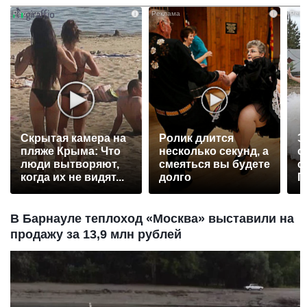
i
i
Скрытая камера на
Ролик длится
Э
пляже Крыма: Что
несколько секунд, а
о
люди вытворяют,
смеяться вы будете
с
когда их не видят...
долго
П
р
В Барнауле теплоход «Москва» выставили на
продажу за 13,9 млн рублей