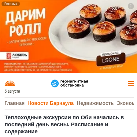
Реклама
To
F7
6 августа
Главная
Новости Барнаула
Недвижимость
Эконом
Теплоходные экскурсии по Оби начались в
последний день весны. Расписание и
содержание