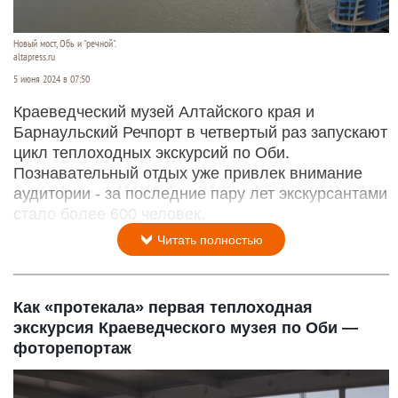
Новый мост, Обь и "речной".
altapress.ru
5 июня 2024 в 07:50
Краеведческий музей Алтайского края и
Барнаульский Речпорт в четвертый раз запускают
цикл теплоходных экскурсий по Оби.
Познавательный отдых уже привлек внимание
аудитории - за последние пару лет экскурсантами
стало более 600 человек.
Читать полностью
Как «протекала» первая теплоходная
экскурсия Краеведческого музея по Оби —
фоторепортаж