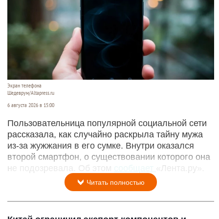
Экран телефона
Шедеврум/Altapress.ru
6 августа 2026 в 15:00
Пользовательница популярной социальной сети
рассказала, как случайно раскрыла тайну мужа
из-за жужжания в его сумке. Внутри оказался
второй смартфон, о существовании которого она
не подозревала. Об этом
сообщает
«Лента.ру».
Читать полностью